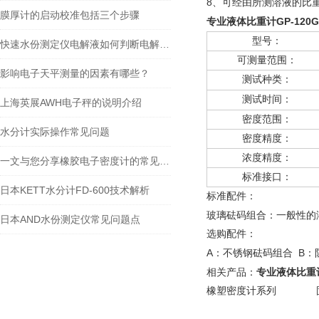
8
、可经由所测溶液的比
膜厚计的启动校准包括三个步骤
GP-120G
专业液体比重计
型号：
快速水份测定仪电解液如何判断电解液失效？
可测量范围：
影响电子天平测量的因素有哪些？
测试种类：
测试时间：
上海英展AWH电子秤的说明介绍
密度范围：
水分计实际操作常见问题
密度精度：
浓度精度：
一文与您分享橡胶电子密度计的常见问题相应解决方法
标准接口：
日本KETT水分计FD-600技术解析
标准配件：
玻璃砝码组合：一般性的
日本AND水份测定仪常见问题点
选购配件：
A
B
：不锈钢砝码组合
：
相关产品：
专业液体比重
橡塑密度计系列 固