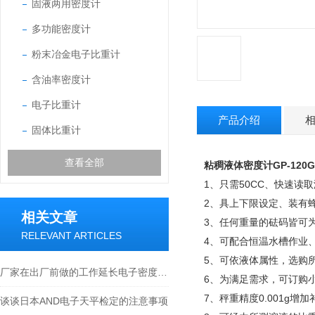
固液两用密度计
多功能密度计
粉末冶金电子比重计
含油率密度计
电子比重计
产品介绍
固体比重计
查看全部
粘稠液体密度计GP-120G
1
50CC
、只需
、快速读取
2
、具上下限设定、装有
相关文章
3
、任何重量的砝码皆可
RELEVANT ARTICLES
4
、可配合恒温水槽作业
5
、可依液体属性，选购
厂家在出厂前做的工作延长电子密度计的使用寿命
6
、为满足需求，可订购
7
0.001g
、秤重精度
增加
谈谈日本AND电子天平检定的注意事项