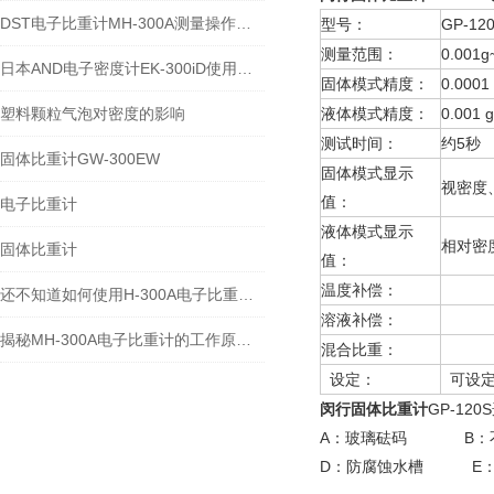
DST电子比重计MH-300A测量操作步聚
型号：
GP-1
测量范围：
0.001g
日本AND电子密度计EK-300iD使用方法
固体模式精度：
0.0001
塑料颗粒气泡对密度的影响
液体模式精度：
0.001 
测试时间：
约5秒
固体比重计GW-300EW
固体模式显示
视密度
值：
电子比重计
液体模式显示
相对密
固体比重计
值：
温度补偿：
溶液
还不知道如何使用H-300A电子比重计？进来看
溶液补偿：
溶液
揭秘MH-300A电子比重计的工作原理与多领域应用
混合比重：
设定
设定：
可设定
闵行固体比重计
GP-12
A：玻璃砝码 B：
D：防腐蚀水槽 E：