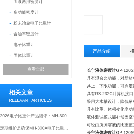
固液两用密度计
多功能密度计
粉末冶金电子比重计
含油率密度计
电子比重计
产品介绍
固体比重计
查看全部
长宁
液体密度计
GP-120S
具有混合比功能，对新材
具上、下限功能，可判定
相关文章
具有RS-232C计算机
RELEVANT ARTICLES
采用大水槽设计，降低吊
具有比重、体积变化率功能
2026电子比重计产品测评：MH-300A凭什么成为经济型爆款？
液体测试模式能补偿因空
可经由所测溶液的比重值
定期维护是确保MH-300A电子比重计实验数据准确性的关键
长宁
液体密度计
GP-120S