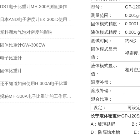
DST电子比重计MH-300A测量操作步聚
型号：
GP-12
测量范围：
0.001g
日本AND电子密度计EK-300iD使用方法
固体模式精度：
0.0001
塑料颗粒气泡对密度的影响
液体模式精度：
0.001 
测试时间：
约5秒
固体比重计GW-300EW
固体模式显示
视密度
值：
电子比重计
液体模式显示
相对密
固体比重计
值：
温度补偿：
溶液
还不知道如何使用H-300A电子比重计？进来看
溶液补偿：
溶液
揭秘MH-300A电子比重计的工作原理与多领域应用
混合比重：
设定
设定：
可设定
长宁
液体密度计
GP-12
A：玻璃砝码 B：
D：防腐蚀水槽 E：