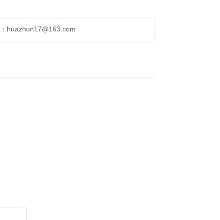
uazhun17@163.com
。