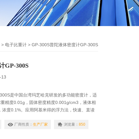
>
电子比重计
> GP-300S普陀液体密度计GP-300S
P-300S
-13
-300S是中国台湾玛芝哈克研发的多功能密度计，适
精度0.01g，固体密度精度0.001g/cm3，液体相
cm3，浓度0.1%。应用阿基米得的浮力法，快速、直读
测试结果为固体：视密度、混合比、比重＆体积变化
、浓度。
厂商性质：
生产厂家
浏览量：
850