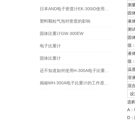
测
日本AND电子密度计EK-300iD使用方法
固
塑料颗粒气泡对密度的影响
液
测
固体比重计GW-300EW
固
值
电子比重计
液
固体比重计
值
温
还不知道如何使用H-300A电子比重计？进来看
溶
揭秘MH-300A电子比重计的工作原理与多领域应用
混
设
选
A
D