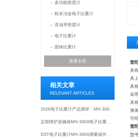
多功能密度计
粉末冶金电子比重计
含油率密度计
电子比重计
固体比重计
查看全部
普陀
具
具
相关文章
具有
RELEVANT ARTICLES
采
具有
2026电子比重计产品测评：MH-300A凭什么成为经济型爆款？
液
可
定期维护是确保MH-300A电子比重计实验数据准确性的关键
普陀
DST电子比重计MH-300A测量操作步聚
型