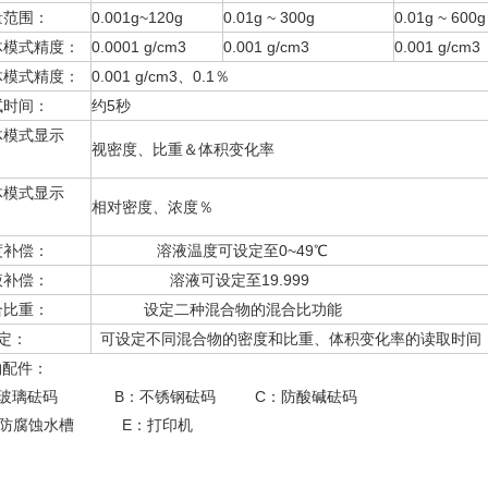
量范围：
0.001g~120g
0.01g ~ 300g
0.01g ~ 600g
体模式精度：
0.0001 g/cm3
0.001 g/cm3
0.001 g/cm3
体模式精度：
0.001 g/cm3、0.1％
试时间：
约5秒
体模式显示
视密度、比重＆体积变化率
：
体模式显示
相对密度、浓度％
：
度补偿：
溶液温度可设定至0~49℃
液补偿：
溶液可设定至19.999
合比重：
设定二种混合物的混合比功能
定：
可设定不同混合物的密度和比重、体积变化率的读取时间
购配件：
：玻璃砝码 B：不锈钢砝码 C：防酸碱砝码
：防腐蚀水槽 E：打印机