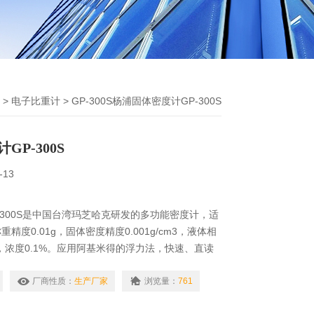
>
电子比重计
> GP-300S杨浦固体密度计GP-300S
P-300S
-13
-300S是中国台湾玛芝哈克研发的多功能密度计，适
精度0.01g，固体密度精度0.001g/cm3，液体相
cm3，浓度0.1%。应用阿基米得的浮力法，快速、直读
测试结果为固体：视密度、混合比、比重＆体积变化
、浓度。
厂商性质：
生产厂家
浏览量：
761