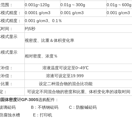
量范围：
0.001g~120g
0.01g ~ 300g
0.01g ~ 600g
体模式精度：
0.0001 g/cm3
0.001 g/cm3
0.001 g/cm3
体模式精度：
0.001 g/cm3、0.1％
试时间：
约5秒
体模式显示
视密度、比重＆体积变化率
：
体模式显示
相对密度、浓度％
：
度补偿：
溶液温度可设定至0~49℃
液补偿：
溶液可设定至19.999
合比重：
设定二种混合物的混合比功能
定：
可设定不同混合物的密度和比重、体积变化率的读取时间
浦
固体密度计GP-300S
选购配件：
：玻璃砝码 B：不锈钢砝码 C：防酸碱砝码
：防腐蚀水槽 E：打印机