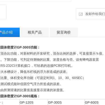
发邮件给我们：h
产品介绍
相关产品
留言询价
浦
固体密度计GP-300S功能：
有混合比功能，对新材料的开发研究，混合比例的选择，可直接显示％值
上、下限功能，可判定待测物的比重、浓度合格与否。设有蜂鸣器装置
RS-232C计算机接口，可轻易的连接PC和打印机。
用大水槽设计，降低吊栏线的浮力所造成的误差。
比重、体积变化率功能（可设定时间1、10、30、60SEC）
体测试模式能补偿因空气浮力所造成的误差。
经由所测溶液的比重值直接显示溶液的浓度值。
浦
固体密度计GP-300S规格：
号：
GP-120S
GP-300S
GP-600S