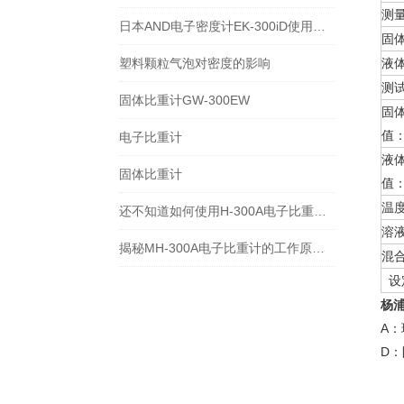
测
日本AND电子密度计EK-300iD使用方法
固
塑料颗粒气泡对密度的影响
液
测
固体比重计GW-300EW
固
值
电子比重计
液
固体比重计
值
温
还不知道如何使用H-300A电子比重计？进来看
溶
揭秘MH-300A电子比重计的工作原理与多领域应用
混
设
杨
A
D