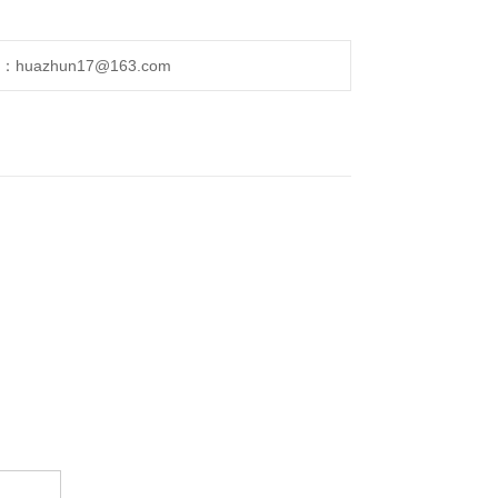
uazhun17@163.com
。