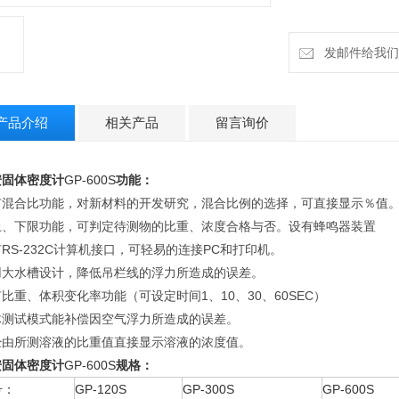
发邮件给我们：h
产品介绍
相关产品
留言询价
安固体密度计
GP-600S
功能：
有混合比功能，对新材料的开发研究，混合比例的选择，可直接显示％值
上、下限功能，可判定待测物的比重、浓度合格与否。设有蜂鸣器装置
RS-232C计算机接口，可轻易的连接PC和打印机。
用大水槽设计，降低吊栏线的浮力所造成的误差。
比重、体积变化率功能（可设定时间1、10、30、60SEC）
体测试模式能补偿因空气浮力所造成的误差。
经由所测溶液的比重值直接显示溶液的浓度值。
安固体密度计
GP-600S
规格：
号：
GP-120S
GP-300S
GP-600S