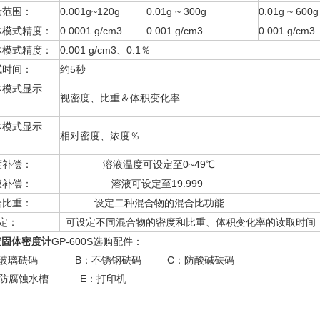
量范围：
0.001g~120g
0.01g ~ 300g
0.01g ~ 600g
体模式精度：
0.0001 g/cm3
0.001 g/cm3
0.001 g/cm3
体模式精度：
0.001 g/cm3、0.1％
试时间：
约5秒
体模式显示
视密度、比重＆体积变化率
：
体模式显示
相对密度、浓度％
：
度补偿：
溶液温度可设定至0~49℃
液补偿：
溶液可设定至19.999
合比重：
设定二种混合物的混合比功能
定：
可设定不同混合物的密度和比重、体积变化率的读取时间
安固体密度计
GP-600S选购配件：
：玻璃砝码 B：不锈钢砝码 C：防酸碱砝码
：防腐蚀水槽 E：打印机