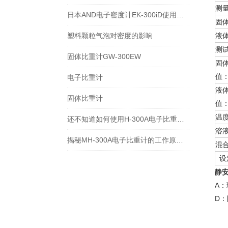
测
日本AND电子密度计EK-300iD使用方法
固
塑料颗粒气泡对密度的影响
液
测
固体比重计GW-300EW
固
值
电子比重计
液
固体比重计
值
温
还不知道如何使用H-300A电子比重计？进来看
溶
揭秘MH-300A电子比重计的工作原理与多领域应用
混
设
静
A
D