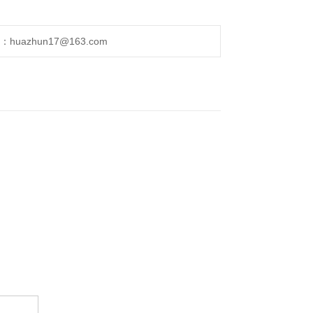
uazhun17@163.com
。