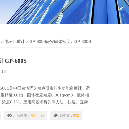
>
电子比重计
> GP-600S静安固体密度计GP-600S
P-600S
-13
-600S是中国台湾玛芝哈克研发的多功能密度计，适
精度0.01g，固体密度精度0.001g/cm3，液体相
cm3，浓度0.1%。应用阿基米得的浮力法，快速、直读
测试结果为固体：视密度、混合比、比重＆体积变化
、浓度。
厂商性质：
生产厂家
浏览量：
802