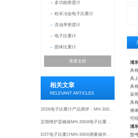
多功能密度计
粉末冶金电子比重计
含油率密度计
电子比重计
固体比重计
查看全部
浦
具
具
相关文章
具有
RELEVANT ARTICLES
采
具有
2026电子比重计产品测评：MH-300A凭什么成为经济型爆款？
液
可
定期维护是确保MH-300A电子比重计实验数据准确性的关键
浦
DST电子比重计MH-300A测量操作步聚
型