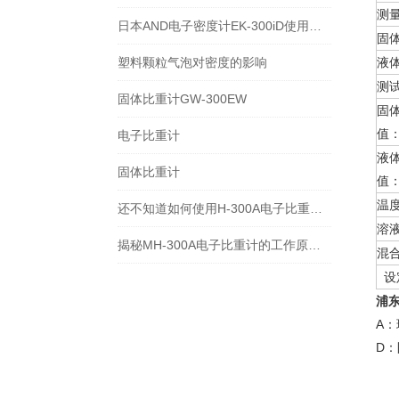
测
日本AND电子密度计EK-300iD使用方法
固
塑料颗粒气泡对密度的影响
液
测
固体比重计GW-300EW
固
值
电子比重计
液
固体比重计
值
温
还不知道如何使用H-300A电子比重计？进来看
溶
揭秘MH-300A电子比重计的工作原理与多领域应用
混
设
浦
A
D