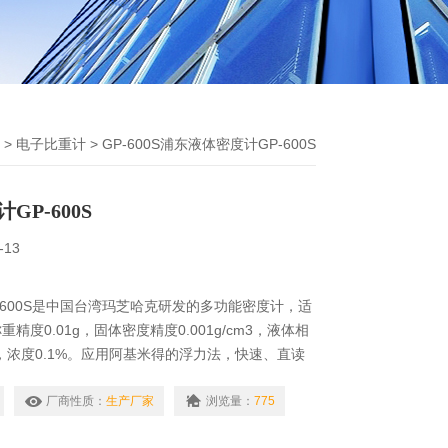
>
电子比重计
> GP-600S浦东液体密度计GP-600S
P-600S
-13
-600S是中国台湾玛芝哈克研发的多功能密度计，适
精度0.01g，固体密度精度0.001g/cm3，液体相
cm3，浓度0.1%。应用阿基米得的浮力法，快速、直读
测试结果为固体：视密度、混合比、比重＆体积变化
、浓度。
厂商性质：
生产厂家
浏览量：
775