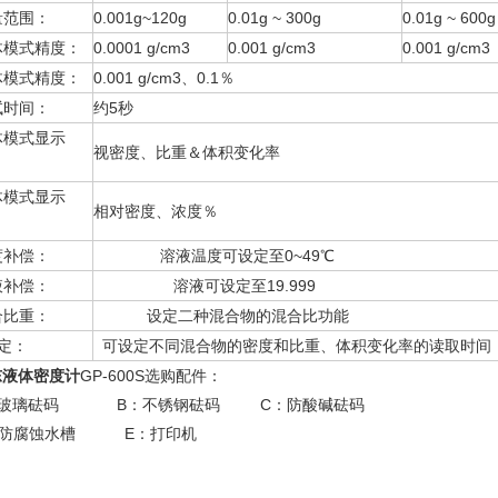
量范围：
0.001g~120g
0.01g ~ 300g
0.01g ~ 600g
体模式精度：
0.0001 g/cm3
0.001 g/cm3
0.001 g/cm3
体模式精度：
0.001 g/cm3、0.1％
试时间：
约5秒
体模式显示
视密度、比重＆体积变化率
：
体模式显示
相对密度、浓度％
：
度补偿：
溶液温度可设定至0~49℃
液补偿：
溶液可设定至19.999
合比重：
设定二种混合物的混合比功能
定：
可设定不同混合物的密度和比重、体积变化率的读取时间
东
液体密度计
GP-600S选购配件：
：玻璃砝码 B：不锈钢砝码 C：防酸碱砝码
：防腐蚀水槽 E：打印机