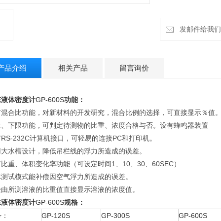
发邮件给我们：h
产品介绍
相关产品
留言询价
东
液体密度计
GP-600S
功能：
有混合比功能，对新材料的开发研究，混合比例的选择，可直接显示％值
上、下限功能，可判定待测物的比重、浓度合格与否。设有蜂鸣器装置
RS-232C计算机接口，可轻易的连接PC和打印机。
用大水槽设计，降低吊栏线的浮力所造成的误差。
比重、体积变化率功能（可设定时间1、10、30、60SEC）
体测试模式能补偿因空气浮力所造成的误差。
经由所测溶液的比重值直接显示溶液的浓度值。
东
液体密度计
GP-600S
规格：
号：
GP-120S
GP-300S
GP-600S