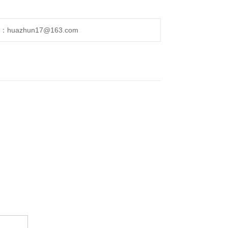
uazhun17@163.com
。