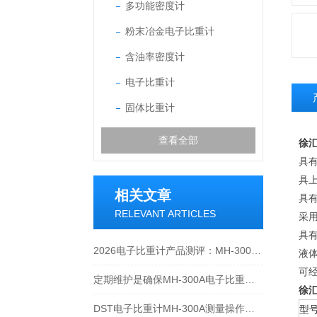
多功能密度计
粉末冶金电子比重计
含油率密度计
电子比重计
固体比重计
查看全部
徐
具
具
相关文章
具有
RELEVANT ARTICLES
采
具有
2026电子比重计产品测评：MH-300A凭什么成为经济型爆款？
液
可
定期维护是确保MH-300A电子比重计实验数据准确性的关键
徐
DST电子比重计MH-300A测量操作步聚
型