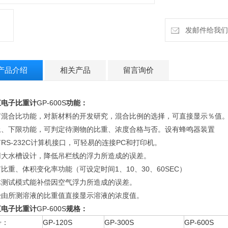
发邮件给我们：h
产品介绍
相关产品
留言询价
汇电子比重计
GP-600S
功能：
有混合比功能，对新材料的开发研究，混合比例的选择，可直接显示％值
上、下限功能，可判定待测物的比重、浓度合格与否。设有蜂鸣器装置
RS-232C计算机接口，可轻易的连接PC和打印机。
用大水槽设计，降低吊栏线的浮力所造成的误差。
比重、体积变化率功能（可设定时间1、10、30、60SEC）
体测试模式能补偿因空气浮力所造成的误差。
经由所测溶液的比重值直接显示溶液的浓度值。
汇电子比重计
GP-600S
规格：
号：
GP-120S
GP-300S
GP-600S