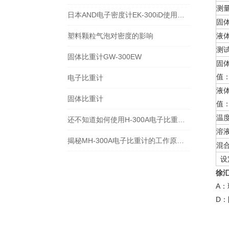
测
日本AND电子密度计EK-300iD使用方法
固
塑料颗粒气泡对密度的影响
液
测
固体比重计GW-300EW
固
值
电子比重计
液
固体比重计
值
温
还不知道如何使用H-300A电子比重计？进来看
溶
揭秘MH-300A电子比重计的工作原理与多领域应用
混
设
徐
A
D