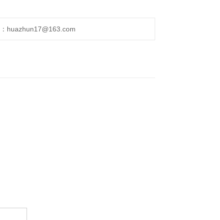
uazhun17@163.com
。