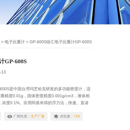
>
电子比重计
> GP-600S徐汇电子比重计GP-600S
P-600S
-13
-600S是中国台湾玛芝哈克研发的多功能密度计，适
精度0.01g，固体密度精度0.001g/cm3，液体相
cm3，浓度0.1%。应用阿基米得的浮力法，快速、直读
测试结果为固体：视密度、混合比、比重＆体积变化
、浓度。
厂商性质：
生产厂家
浏览量：
749