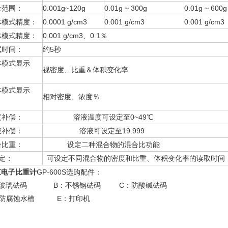
量范围：
0.001g~120g
0.01g ~ 300g
0.01g ~ 600g
体模式精度：
0.0001 g/cm3
0.001 g/cm3
0.001 g/cm3
体模式精度：
0.001 g/cm3、0.1％
试时间：
约5秒
体模式显示
视密度、比重＆体积变化率
：
体模式显示
相对密度、浓度％
：
度补偿：
溶液温度可设定至0~49℃
液补偿：
溶液可设定至19.999
合比重：
设定二种混合物的混合比功能
定：
可设定不同混合物的密度和比重、体积变化率的读取时间
汇电子比重计
GP-600S选购配件：
：玻璃砝码 B：不锈钢砝码 C：防酸碱砝码
：防腐蚀水槽 E：打印机