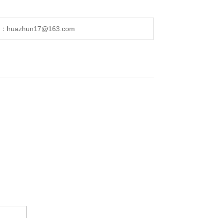
uazhun17@163.com
。