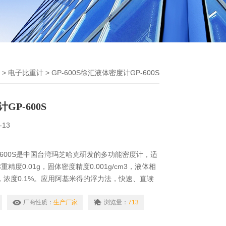
>
电子比重计
> GP-600S徐汇液体密度计GP-600S
P-600S
-13
-600S是中国台湾玛芝哈克研发的多功能密度计，适
精度0.01g，固体密度精度0.001g/cm3，液体相
cm3，浓度0.1%。应用阿基米得的浮力法，快速、直读
测试结果为固体：视密度、混合比、比重＆体积变化
、浓度。
厂商性质：
生产厂家
浏览量：
713