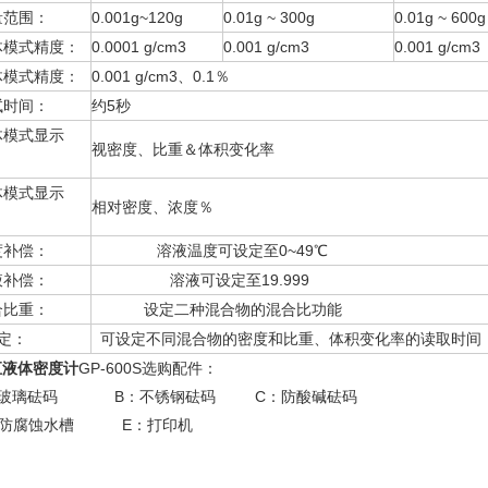
量范围：
0.001g~120g
0.01g ~ 300g
0.01g ~ 600g
体模式精度：
0.0001 g/cm3
0.001 g/cm3
0.001 g/cm3
体模式精度：
0.001 g/cm3、0.1％
试时间：
约5秒
体模式显示
视密度、比重＆体积变化率
：
体模式显示
相对密度、浓度％
：
度补偿：
溶液温度可设定至0~49℃
液补偿：
溶液可设定至19.999
合比重：
设定二种混合物的混合比功能
定：
可设定不同混合物的密度和比重、体积变化率的读取时间
汇液体密度计
GP-600S选购配件：
：玻璃砝码 B：不锈钢砝码 C：防酸碱砝码
：防腐蚀水槽 E：打印机