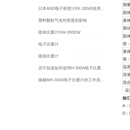
测
日本AND电子密度计EK-300iD使用方法
固
塑料颗粒气泡对密度的影响
液
测
固体比重计GW-300EW
固
值
电子比重计
液
固体比重计
值
温
还不知道如何使用H-300A电子比重计？进来看
溶
揭秘MH-300A电子比重计的工作原理与多领域应用
混
设
徐
A
D