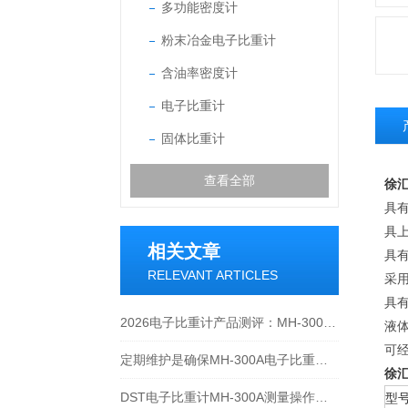
多功能密度计
粉末冶金电子比重计
含油率密度计
电子比重计
固体比重计
查看全部
徐
具
具
相关文章
具有
RELEVANT ARTICLES
采
具有
2026电子比重计产品测评：MH-300A凭什么成为经济型爆款？
液
可
定期维护是确保MH-300A电子比重计实验数据准确性的关键
徐
DST电子比重计MH-300A测量操作步聚
型