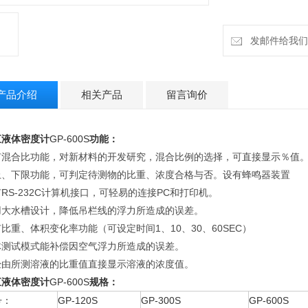
发邮件给我们：h
产品介绍
相关产品
留言询价
汇液体密度计
GP-600S
功能：
有混合比功能，对新材料的开发研究，混合比例的选择，可直接显示％值
上、下限功能，可判定待测物的比重、浓度合格与否。设有蜂鸣器装置
RS-232C计算机接口，可轻易的连接PC和打印机。
用大水槽设计，降低吊栏线的浮力所造成的误差。
比重、体积变化率功能（可设定时间1、10、30、60SEC）
体测试模式能补偿因空气浮力所造成的误差。
经由所测溶液的比重值直接显示溶液的浓度值。
汇液体密度计
GP-600S
规格：
号：
GP-120S
GP-300S
GP-600S