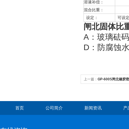
溶液补偿：
溶液
混合比重：
设定
设定：
可设定
闸北
固体比
A：玻璃
D：防腐蚀
上一篇：
GP-600S闸北橡胶密
首页
公司简介
新闻资讯
产