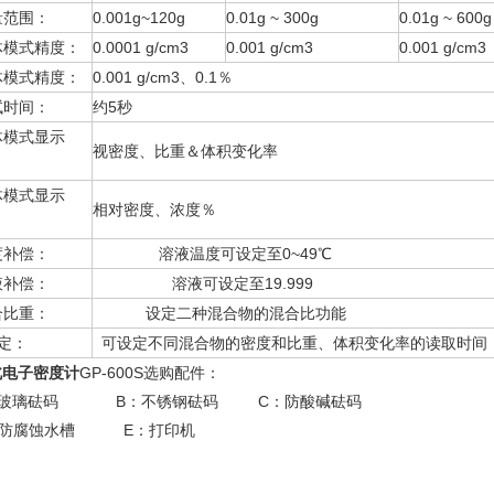
量范围：
0.001g~120g
0.01g ~ 300g
0.01g ~ 600g
体模式精度：
0.0001 g/cm3
0.001 g/cm3
0.001 g/cm3
体模式精度：
0.001 g/cm3、0.1％
试时间：
约5秒
体模式显示
视密度、比重＆体积变化率
：
体模式显示
相对密度、浓度％
：
度补偿：
溶液温度可设定至0~49℃
液补偿：
溶液可设定至19.999
合比重：
设定二种混合物的混合比功能
定：
可设定不同混合物的密度和比重、体积变化率的读取时间
北
电子密度计
GP-600S选购配件：
：玻璃砝码 B：不锈钢砝码 C：防酸碱砝码
：防腐蚀水槽 E：打印机