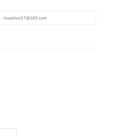
uazhun17@163.com
。