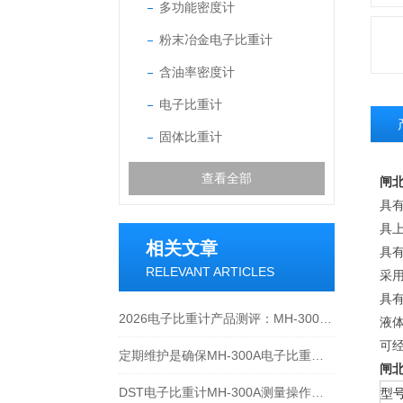
多功能密度计
粉末冶金电子比重计
含油率密度计
电子比重计
固体比重计
查看全部
闸
具
具
相关文章
具有
RELEVANT ARTICLES
采
具有
2026电子比重计产品测评：MH-300A凭什么成为经济型爆款？
液
可
定期维护是确保MH-300A电子比重计实验数据准确性的关键
闸
DST电子比重计MH-300A测量操作步聚
型