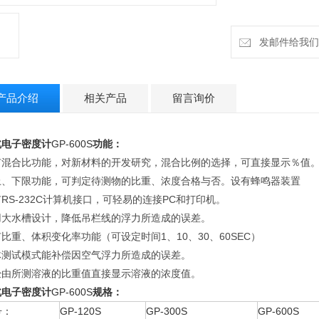
发邮件给我们：h
产品介绍
相关产品
留言询价
北
电子密度计
GP-600S
功能：
有混合比功能，对新材料的开发研究，混合比例的选择，可直接显示％值
上、下限功能，可判定待测物的比重、浓度合格与否。设有蜂鸣器装置
RS-232C计算机接口，可轻易的连接PC和打印机。
用大水槽设计，降低吊栏线的浮力所造成的误差。
比重、体积变化率功能（可设定时间1、10、30、60SEC）
体测试模式能补偿因空气浮力所造成的误差。
经由所测溶液的比重值直接显示溶液的浓度值。
北
电子密度计
GP-600S
规格：
号：
GP-120S
GP-300S
GP-600S