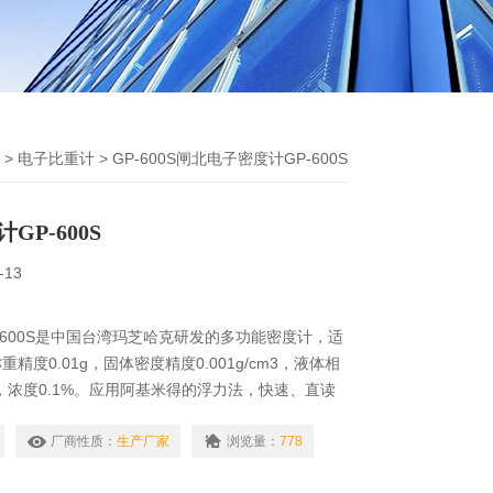
>
电子比重计
> GP-600S闸北电子密度计GP-600S
P-600S
-13
-600S是中国台湾玛芝哈克研发的多功能密度计，适
精度0.01g，固体密度精度0.001g/cm3，液体相
cm3，浓度0.1%。应用阿基米得的浮力法，快速、直读
测试结果为固体：视密度、混合比、比重＆体积变化
、浓度。
厂商性质：
生产厂家
浏览量：
778