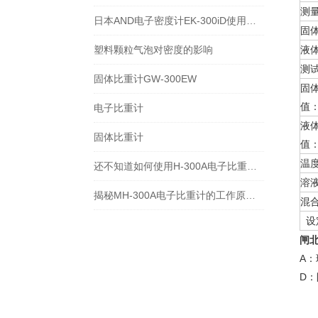
测
日本AND电子密度计EK-300iD使用方法
固
塑料颗粒气泡对密度的影响
液
测
固体比重计GW-300EW
固
值
电子比重计
液
固体比重计
值
温
还不知道如何使用H-300A电子比重计？进来看
溶
揭秘MH-300A电子比重计的工作原理与多领域应用
混
设
闸
A
D