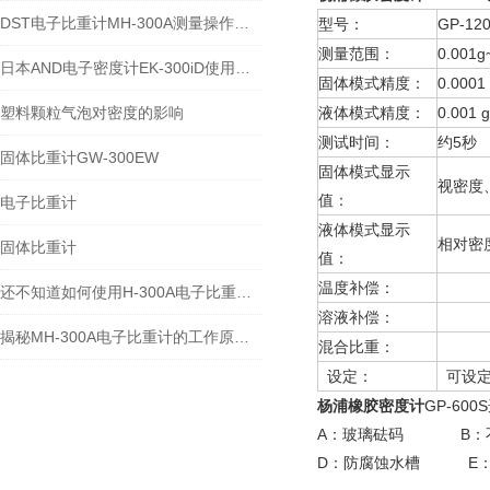
DST电子比重计MH-300A测量操作步聚
型号：
GP-12
测量范围：
0.001g
日本AND电子密度计EK-300iD使用方法
固体模式精度：
0.0001
塑料颗粒气泡对密度的影响
液体模式精度：
0.001 
测试时间：
约5秒
固体比重计GW-300EW
固体模式显示
视密度
值：
电子比重计
液体模式显示
相对密
固体比重计
值：
温度补偿：
溶液
还不知道如何使用H-300A电子比重计？进来看
溶液补偿：
溶液
揭秘MH-300A电子比重计的工作原理与多领域应用
混合比重：
设定
设定：
可设定
杨浦
橡胶密度计
GP-60
A：玻璃砝码 B：
D：防腐蚀水槽 E：