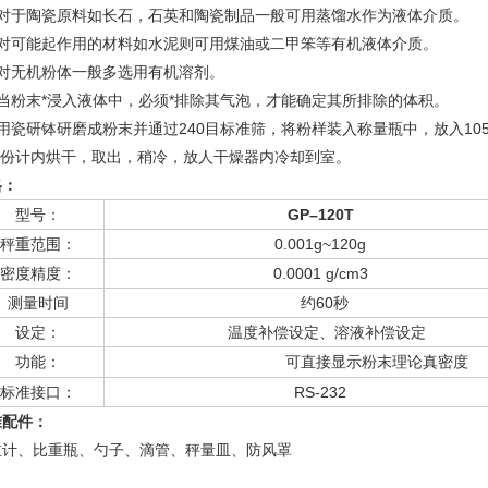
、对于陶瓷原料如长石，石英和陶瓷制品一般可用蒸馏水作为液体介质。
、对可能起作用的材料如水泥则可用煤油或二甲笨等有机液体介质。
、对无机粉体一般多选用有机溶剂。
、当粉末*浸入液体中，必须*排除其气泡，才能确定其所排除的体积。
用瓷研钵研磨成粉末并通过240目标准筛，将粉样装入称量瓶中，放入10
份计内烘干，取出，稍冷，放人干燥器内冷却到室。
格：
型号：
GP–120T
秤重范围：
0.001g~120g
密度精度：
0.0001 g/cm3
测量时间
约60秒
设定：
温度补偿设定、溶液补偿设定
功能：
可直接显示粉末理论真密度
标准接口：
RS-232
准配件：
重计、比重瓶、勺子、滴管、秤量皿、防风罩