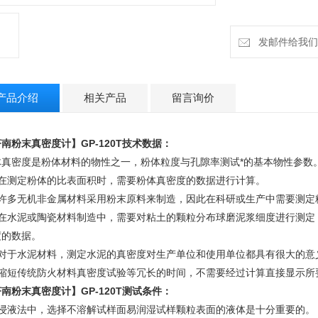
量测数值。
发邮件给我们：h
产品介绍
相关产品
留言询价
南粉末真密度计】GP-120T技术数据：
体真密度是粉体材料的物性之一，粉体粒度与孔隙率测试*的基本物性参数
、在测定粉体的比表面积时，需要粉体真密度的数据进行计算。
、许多无机非金属材料采用粉末原料来制造，因此在科研或生产中需要测定
、在水泥或陶瓷材料制造中，需要对粘土的颗粒分布球磨泥浆细度进行测定
度的数据。
、对于水泥材料，测定水泥的真密度对生产单位和使用单位都具有很大的意
、缩短传统防火材料真密度试验等冗长的时间，不需要经过计算直接显示所
南粉末真密度计】GP-120T测试条件：
、浸液法中，选择不溶解试样面易润湿试样颗粒表面的液体是十分重要的。