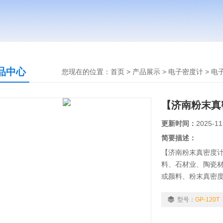
品中心
您现在的位置：
首页
>
产品展示
>
电子密度计
>
电
【济南粉末真密
更新时间：
2025-11
简要描述：
【济南粉末真密度计
料、石材业、陶瓷
或颜料、粉末真密
根据ASTM C 97、D
DIN51057、
型号：
GP-120T
规定，采用阿基米