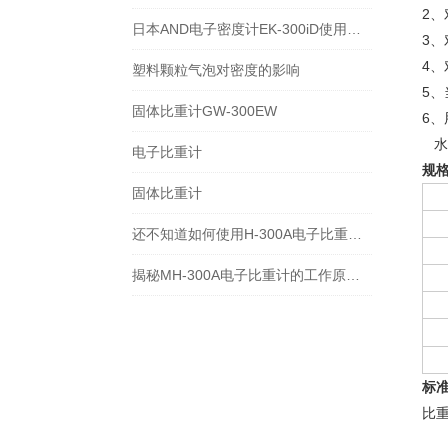
2
日本AND电子密度计EK-300iD使用方法
3
4
塑料颗粒气泡对密度的影响
5
固体比重计GW-300EW
6、
水
电子比重计
规
固体比重计
还不知道如何使用H-300A电子比重计？进来看
揭秘MH-300A电子比重计的工作原理与多领域应用
标
比