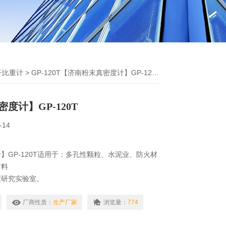
子比重计
> GP-120T【济南粉末真密度计】GP-120T
度计】GP-120T
-14
】GP-120T适用于：多孔性颗粒、水泥业、防火材
材料
度研究实验室。
 5004、C329、GB/T9966、208、217、
厂商性质：
生产厂家
浏览量：
774
得的浸液置换法，配合比重瓶和比重计，准确的读取