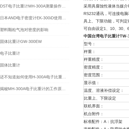
DST电子比重计MH-300A测量操作步聚
采用具腐蚀性液体当媒介
RS232通讯，可连接电
日本AND电子密度计EK-300iD使用方法
具上、下限功能，可判定
可自由设定1、10、30
塑料颗粒气泡对密度的影响
中国台湾电子比重计TW
固体比重计GW-300EW
型号：
秤重：
电子比重计
秤重精度：
固体比重计
密度精度：
密度范围：
还不知道如何使用H-300A电子比重计？进来看
显示值：
揭秘MH-300A电子比重计的工作原理与多领域应用
温度、溶液补偿设定：
比重上、下限设定
联机界面：
机台附件：
标准配件：A：抗浮