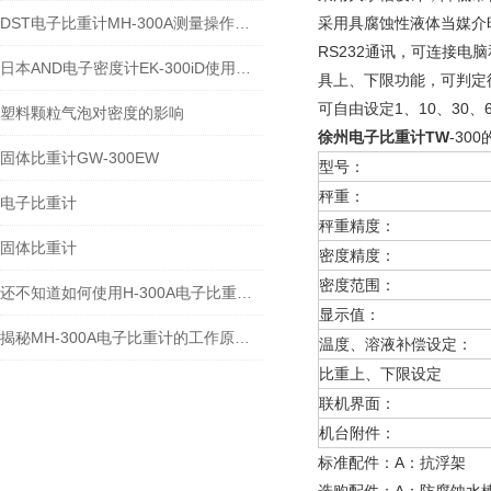
DST电子比重计MH-300A测量操作步聚
采用具腐蚀性液体当媒介
RS232通讯，可连接电
日本AND电子密度计EK-300iD使用方法
具上、下限功能，可判定
可自由设定1、10、30
塑料颗粒气泡对密度的影响
徐州电子比重计TW
-30
固体比重计GW-300EW
型号：
秤重：
电子比重计
秤重精度：
固体比重计
密度精度：
密度范围：
还不知道如何使用H-300A电子比重计？进来看
显示值：
揭秘MH-300A电子比重计的工作原理与多领域应用
温度、溶液补偿设定：
比重上、下限设定
联机界面：
机台附件：
标准配件：A：抗浮