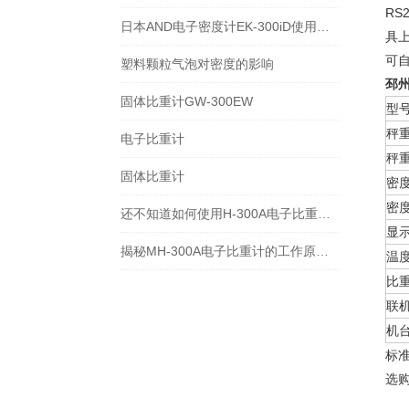
RS
日本AND电子密度计EK-300iD使用方法
具
可自
塑料颗粒气泡对密度的影响
邳
固体比重计GW-300EW
型
秤
电子比重计
秤
固体比重计
密
密
还不知道如何使用H-300A电子比重计？进来看
显
揭秘MH-300A电子比重计的工作原理与多领域应用
温
比
联
机
标
选