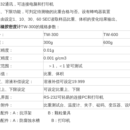
232通讯，可连接电脑和打印机
上、下限功能，可判定待测物的比重合格与否。设有蜂鸣器装置
由设定1、10、30、60 SEC读取样品比重、体积的变化结果输出。
州橡胶密度计
TW-300的规格参数：
号：
TW-300
TW-600
重：
300g
600g
重精度：
0.01g
度精度：
0.001 g/cm3
度范围：
＞1，＜1 皆可测试
示值：
比重、体积
度、溶液补偿设定：
溶液补偿可设定19.999
重上、下限设定
可设定比重上、下限
机界面：
RS-232可轻易的连接PC和打印机
台附件：
比重测试台、温度计、夹子、砝码、变压器、说
准配件：A：抗浮架 B：颗粒量具
购配件：A：防腐蚀水槽 B：打印机