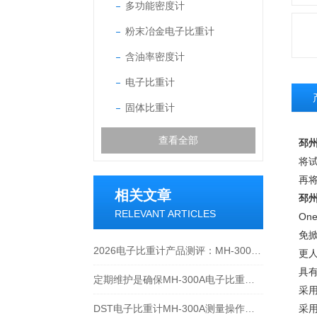
多功能密度计
粉末冶金电子比重计
含油率密度计
电子比重计
固体比重计
查看全部
邳
将
再
相关文章
邳
RELEVANT ARTICLES
On
免掀
2026电子比重计产品测评：MH-300A凭什么成为经济型爆款？
更
具
定期维护是确保MH-300A电子比重计实验数据准确性的关键
采
DST电子比重计MH-300A测量操作步聚
采