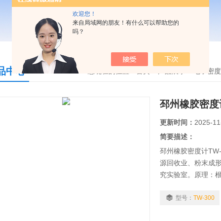
欢迎您！
来自局域网的朋友！有什么可以帮助您的
吗？
品中心
您现在的位置：
首页
>
产品展示
>
电子密度
邳州橡胶密度计
更新时间：
2025-11
简要描述：
邳州橡胶密度计TW
源回收业、粉末成
究实验室。原理：根据
D792,D618,D891,
用阿基米得原理浮
型号：
TW-300