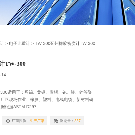
计
>
电子比重计
> TW-300邳州橡胶密度计TW-300
TW-300
-14
-300适用于：焊锡、黄铜、青铜、钯、银、鋅等资
形厂区现场作业、橡胶、塑料、电线电缆、新材料研
根据ASTM D297,
GB/T1033,533,JIS K6530,ISO 2781,1183标准。采
力法，直接读取数值。
厂商性质：
生产厂家
浏览量：
887