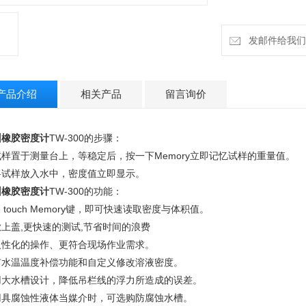
发邮件给我们：h
产品介绍
相关产品
留言询价
州橡胶密度计
TW-300的步骤：
试样置于测量台上，等稳定后，按一下Memory立即记忆试样的重量值。
将试样放入水中，密度值立即显示。
州橡胶密度计
TW-300的功能：
e touch Memory键，即可快速读取密度与体积值。
上盖,更快速的测试,节省时间的浪费
人性化的操作、更符合现场作业需求。
有水温温度补偿功能和自定义修改溶液密度。
用大水槽设计，降低吊栏线的浮力所造成的误差。
用具腐蚀性液体当媒介时，可选购防腐蚀水槽。