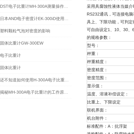
DST电子比重计MH-300A测量操作步聚
采用具腐蚀性液体当媒介
RS232通讯，可连接电
日本AND电子密度计EK-300iD使用方法
具上、下限功能，可判定
可自由设定1、10、30
塑料颗粒气泡对密度的影响
的规格参数：
固体比重计GW-300EW
型号：
秤重：
电子比重计
秤重精度：
固体比重计
密度精度：
密度范围：
还不知道如何使用H-300A电子比重计？进来看
显示值：
揭秘MH-300A电子比重计的工作原理与多领域应用
温度、溶液补偿设定：
比重上、下限设定
联机界面：
机台附件：
标准配件：A：抗浮