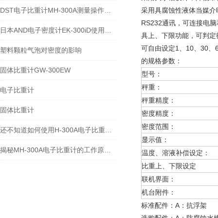
DST电子比重计MH-300A测量操作步聚
采用具腐蚀性液体当媒介
RS232通讯，可连接电
日本AND电子密度计EK-300iD使用方法
具上、下限功能，可判定
可自由设定1、10、30
塑料颗粒气泡对密度的影响
的规格参数：
固体比重计GW-300EW
型号：
秤重：
电子比重计
秤重精度：
固体比重计
密度精度：
密度范围：
还不知道如何使用H-300A电子比重计？进来看
显示值：
揭秘MH-300A电子比重计的工作原理与多领域应用
温度、溶液补偿设定：
比重上、下限设定
联机界面：
机台附件：
标准配件：A：抗浮