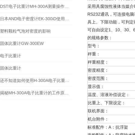
DST电子比重计MH-300A测量操作步聚
采用具腐蚀性液体当媒介
RS232通讯，可连接电
日本AND电子密度计EK-300iD使用方法
具上、下限功能，可判定
可自由设定1、10、30
塑料颗粒气泡对密度的影响
的规格参数：
固体比重计GW-300EW
型号：
秤重：
电子比重计
秤重精度：
固体比重计
密度精度：
密度范围：
还不知道如何使用H-300A电子比重计？进来看
显示值：
揭秘MH-300A电子比重计的工作原理与多领域应用
温度、溶液补偿设定：
比重上、下限设定：
联机界面：
机台附件：
标准配件：A：抗浮