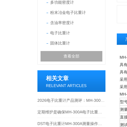
多功能密度计
粉末冶金电子比重计
含油率密度计
电子比重计
固体比重计
查看全部
MH
具
具有
相关文章
采
RELEVANT ARTICLES
采
MH
2026电子比重计产品测评：MH-300A凭什么成为经济型爆款？
型
测
定期维护是确保MH-300A电子比重计实验数据准确性的关键
直
DST电子比重计MH-300A测量操作步聚
测