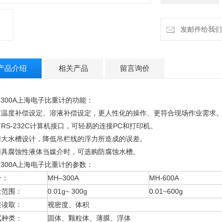
发邮件给我们：h
产品介绍
相关产品
留言询价
-300A上海电子比重计
的功能：
有温度补偿设定、溶液补偿设定，更人性化的操作、更符合现场作业需求
RS-232C计算机接口，可轻易的连接PC和打印机。
用大水槽设计，降低吊栏线的浮力所造成的误差。
用具腐蚀性液体当媒介时，可选购防腐蚀水槽。
-300A上海电子比重计
的参数：
号：
MH–300A
MH-600A
量范围：
0.01g~ 300g
0.01~600g
接读取：
视密度、体积
试种类：
固体、颗粒体、薄膜、浮体