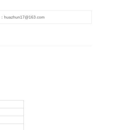
uazhun17@163.com
。