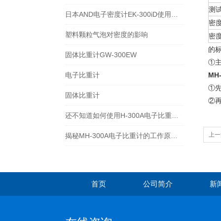
测
日本AND电子密度计EK-300iD使用方法
密
塑料颗粒气泡对密度的影响
密
的
固体比重计GW-300EW
①主
电子比重计
MH
①
固体比重计
②
还不知道如何使用H-300A电子比重计？进来看
上一
揭秘MH-300A电子比重计的工作原理与多领域应用
首页
公司简介
新