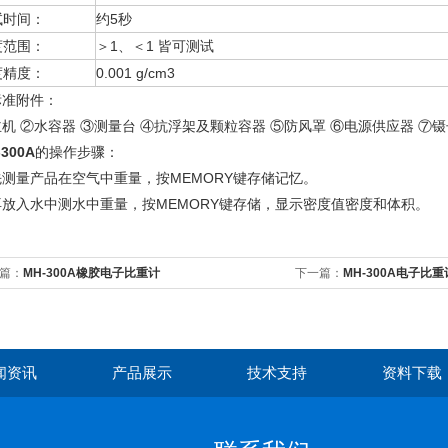
试时间：
约5秒
度范围：
＞1、＜1 皆可测试
度精度：
0.001 g/cm3
标准附件：
机 ②水容器 ③测量台 ④抗浮架及颗粒容器 ⑤防风罩 ⑥电源供应器 ⑦镊
-300A
的操作步骤：
先测量产品在空气中重量，按MEMORY键存储记忆。
再放入水中测水中重量，按MEMORY键存储，显示密度值密度和体积。
篇：
MH-300A橡胶电子比重计
下一篇：
MH-300A电子比重
闻资讯
产品展示
技术支持
资料下载