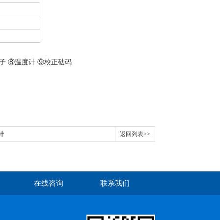
子 ⑧温度计 ⑨校正砝码
计
返回列表>>
在线咨询
联系我们