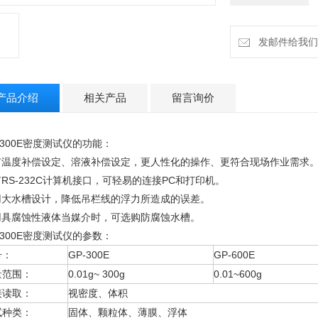
发邮件给我们：h
产品介绍
相关产品
留言询价
-300E密度测试仪
的功能：
有温度补偿设定、溶液补偿设定，更人性化的操作、更符合现场作业需求
RS-232C计算机接口，可轻易的连接PC和打印机。
用大水槽设计，降低吊栏线的浮力所造成的误差。
用具腐蚀性液体当媒介时，可选购防腐蚀水槽。
-300E密度测试仪
的参数：
号：
GP-300E
GP-600E
量范围：
0.01g~ 300g
0.01~600g
接读取：
视密度、体积
试种类：
固体、颗粒体、薄膜、浮体