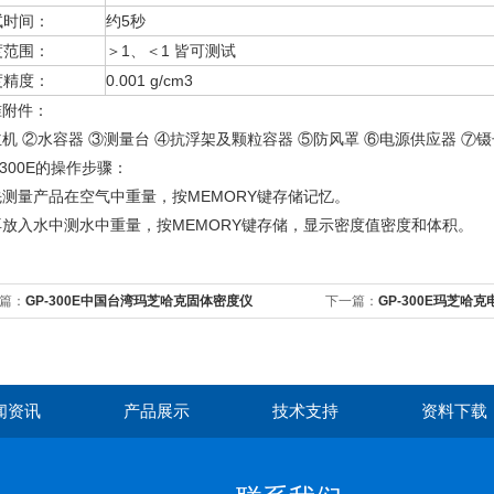
试时间：
约5秒
度范围：
＞1、＜1 皆可测试
度精度：
0.001 g/cm3
准附件：
机 ②水容器 ③测量台 ④抗浮架及颗粒容器 ⑤防风罩 ⑥电源供应器 ⑦镊
300E
的操作步骤：
先测量产品在空气中重量，按MEMORY键存储记忆。
再放入水中测水中重量，按MEMORY键存储，显示密度值密度和体积。
篇：
GP-300E中国台湾玛芝哈克固体密度仪
下一篇：
GP-300E玛芝哈
闻资讯
产品展示
技术支持
资料下载