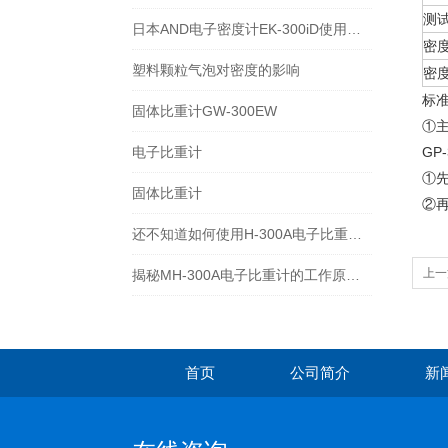
测
日本AND电子密度计EK-300iD使用方法
密
塑料颗粒气泡对密度的影响
密
标
固体比重计GW-300EW
①主
电子比重计
GP-
①
固体比重计
②
还不知道如何使用H-300A电子比重计？进来看
上一
揭秘MH-300A电子比重计的工作原理与多领域应用
首页
公司简介
新