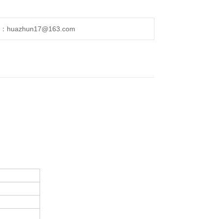
uazhun17@163.com
。