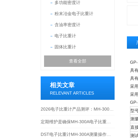
多功能密度计
粉末冶金电子比重计
含油率密度计
电子比重计
固体比重计
查看全部
GP
具
具有
相关文章
采
RELEVANT ARTICLES
采
GP
2026电子比重计产品测评：MH-300A凭什么成为经济型爆款？
型
测
定期维护是确保MH-300A电子比重计实验数据准确性的关键
直
DST电子比重计MH-300A测量操作步聚
测