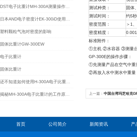
DST电子比重计MH-300A测量操作步聚
测试种类：
固体
测试时间：
约5秒
日本AND电子密度计EK-300iD使用方法
密度范围：
＞1、
塑料颗粒气泡对密度的影响
密度精度：
0.001
标准附件：
固体比重计GW-300EW
①主机 ②水容器 ③测量
电子比重计
GP-300E
的操作步骤：
①先测量产品在空气中重
固体比重计
②再放入水中测水中重量
还不知道如何使用H-300A电子比重计？进来看
上一篇：
中国台湾玛芝哈克GP
揭秘MH-300A电子比重计的工作原理与多领域应用
首页
公司简介
新闻资讯
产