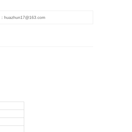
uazhun17@163.com
。