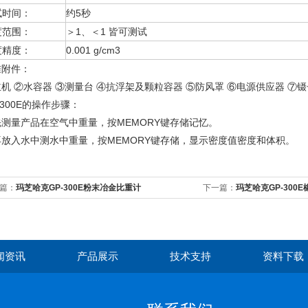
试时间：
约5秒
度范围：
＞1、＜1 皆可测试
度精度：
0.001 g/cm3
准附件：
机 ②水容器 ③测量台 ④抗浮架及颗粒容器 ⑤防风罩 ⑥电源供应器 ⑦镊
300E
的操作步骤：
先测量产品在空气中重量，按MEMORY键存储记忆。
再放入水中测水中重量，按MEMORY键存储，显示密度值密度和体积。
篇：
玛芝哈克GP-300E粉末冶金比重计
下一篇：
玛芝哈克GP-300
闻资讯
产品展示
技术支持
资料下载