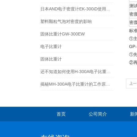
测
日本AND电子密度计EK-300iD使用方法
密
塑料颗粒气泡对密度的影响
密
标
固体比重计GW-300EW
①主
电子比重计
GP-
①
固体比重计
②
还不知道如何使用H-300A电子比重计？进来看
上一
揭秘MH-300A电子比重计的工作原理与多领域应用
首页
公司简介
新