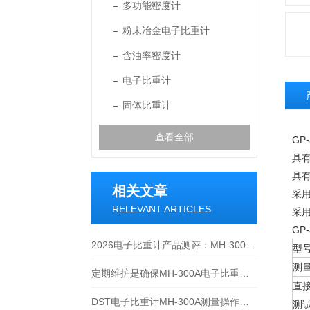
多功能密度计
粉末冶金电子比重计
含油率密度计
电子比重计
固体比重计
查看全部
GP
具
具有
相关文章
采
RELEVANT ARTICLES
采
GP
2026电子比重计产品测评：MH-300A凭什么成为经济型爆款？
型
测
定期维护是确保MH-300A电子比重计实验数据准确性的关键
直
DST电子比重计MH-300A测量操作步聚
测