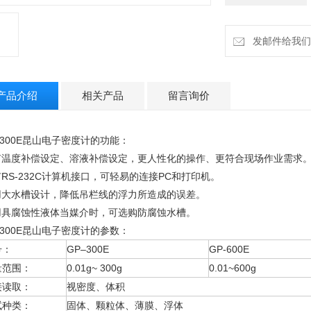
发邮件给我们：h
产品介绍
相关产品
留言询价
-300E昆山电子密度计
的功能：
有温度补偿设定、溶液补偿设定，更人性化的操作、更符合现场作业需求
RS-232C计算机接口，可轻易的连接PC和打印机。
用大水槽设计，降低吊栏线的浮力所造成的误差。
用具腐蚀性液体当媒介时，可选购防腐蚀水槽。
-300E昆山电子密度计
的参数：
号：
GP–300E
GP-600E
量范围：
0.01g~ 300g
0.01~600g
接读取：
视密度、体积
试种类：
固体、颗粒体、薄膜、浮体