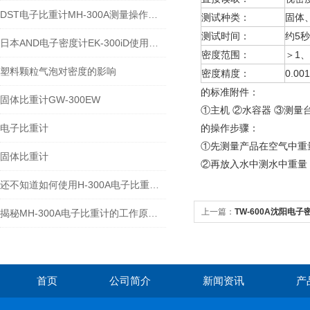
DST电子比重计MH-300A测量操作步聚
测试种类：
固体
测试时间：
约5秒
日本AND电子密度计EK-300iD使用方法
密度范围：
＞1、
塑料颗粒气泡对密度的影响
密度精度：
0.001
的标准附件：
固体比重计GW-300EW
①主机 ②水容器 ③测量
电子比重计
的操作步骤：
①先测量产品在空气中重
固体比重计
②再放入水中测水中重量
还不知道如何使用H-300A电子比重计？进来看
上一篇：
TW-600A沈阳电子密
揭秘MH-300A电子比重计的工作原理与多领域应用
首页
公司简介
新闻资讯
产