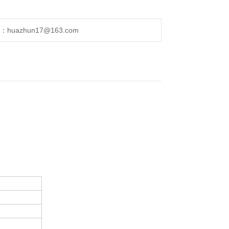
uazhun17@163.com
。