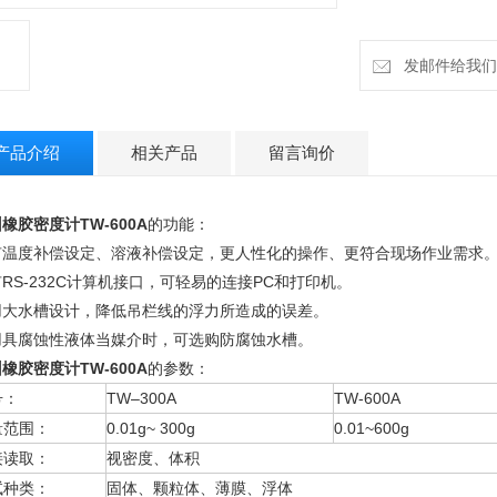
发邮件给我们：h
产品介绍
相关产品
留言询价
橡胶密度计TW-600A
的功能：
有温度补偿设定、溶液补偿设定，更人性化的操作、更符合现场作业需求
RS-232C计算机接口，可轻易的连接PC和打印机。
用大水槽设计，降低吊栏线的浮力所造成的误差。
用具腐蚀性液体当媒介时，可选购防腐蚀水槽。
橡胶密度计TW-600A
的参数：
号：
TW–300A
TW-600A
量范围：
0.01g~ 300g
0.01~600g
接读取：
视密度、体积
试种类：
固体、颗粒体、薄膜、浮体