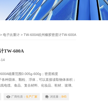
>
电子比重计
> TW-600A杭州橡胶密度计TW-600A
TW-600A
-14
00A稳重范围0.005g-600g；密度精度
。适用于各种固体、颗粒、浮体，可以直接读取物体体积；
电线电缆、食品、复合材料、化妆品、鞋材、玻璃、
等产业。采用阿基米得原理浮力法，准确直读量测数
厂商性质：
生产厂家
浏览量：
845