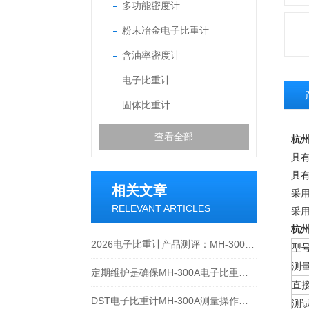
多功能密度计
粉末冶金电子比重计
含油率密度计
电子比重计
固体比重计
查看全部
杭州
具
具有
相关文章
采
RELEVANT ARTICLES
采
杭州
2026电子比重计产品测评：MH-300A凭什么成为经济型爆款？
型
测
定期维护是确保MH-300A电子比重计实验数据准确性的关键
直
DST电子比重计MH-300A测量操作步聚
测