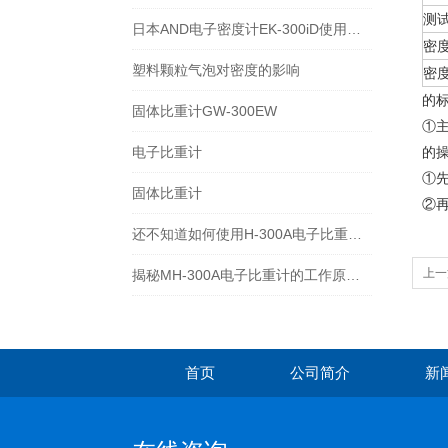
测
日本AND电子密度计EK-300iD使用方法
密
塑料颗粒气泡对密度的影响
密
的
固体比重计GW-300EW
①主
电子比重计
的
①
固体比重计
②
还不知道如何使用H-300A电子比重计？进来看
上一
揭秘MH-300A电子比重计的工作原理与多领域应用
首页
公司简介
新