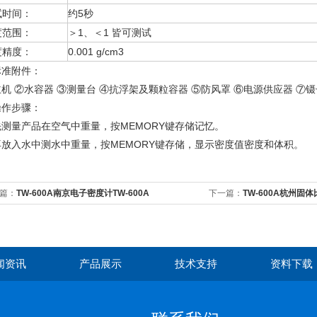
试时间：
约5秒
度范围：
＞1、＜1 皆可测试
度精度：
0.001 g/cm3
标准附件：
机 ②水容器 ③测量台 ④抗浮架及颗粒容器 ⑤防风罩 ⑥电源供应器 ⑦镊
操作步骤：
先测量产品在空气中重量，按MEMORY键存储记忆。
再放入水中测水中重量，按MEMORY键存储，显示密度值密度和体积。
篇：
TW-600A南京电子密度计TW-600A
下一篇：
TW-600A杭州固体
闻资讯
产品展示
技术支持
资料下载