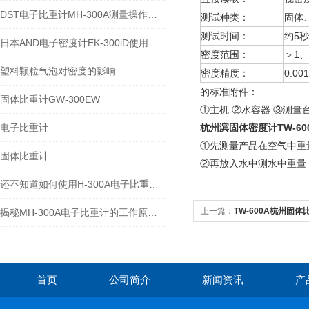
DST电子比重计MH-300A测量操作步聚
测试种类：
固体
测试时间：
约5秒
日本AND电子密度计EK-300iD使用方法
密度范围：
＞1、
塑料颗粒气泡对密度的影响
密度精度：
0.001
的标准附件：
固体比重计GW-300EW
①主机 ②水容器 ③测量
电子比重计
杭州滨固体密度计TW-60
①先测量产品在空气中重
固体比重计
②再放入水中测水中重量
还不知道如何使用H-300A电子比重计？进来看
上一篇：
TW-600A杭州固体比
揭秘MH-300A电子比重计的工作原理与多领域应用
首页
公司简介
新闻资讯
产