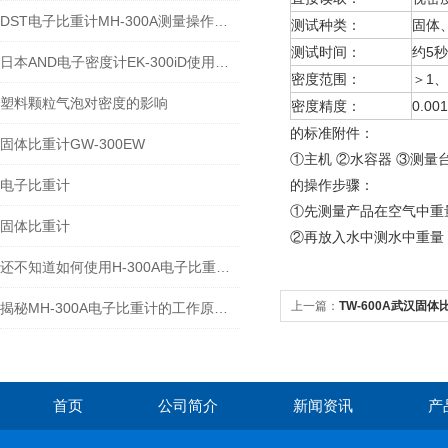
DST电子比重计MH-300A测量操作步聚
测试种类：
固体
测试时间：
约5秒
日本AND电子密度计EK-300iD使用方法
密度范围：
＞1、
塑料颗粒气泡对密度的影响
密度精度：
0.001
的标准附件：
固体比重计GW-300EW
①主机 ②水容器 ③测量
电子比重计
的操作步骤：
①先测量产品在空气中重
固体比重计
②再放入水中测水中重量
还不知道如何使用H-300A电子比重计？进来看
上一篇：
TW-600A武汉固体比
揭秘MH-300A电子比重计的工作原理与多领域应用
首页
公司简介
新闻资讯
产