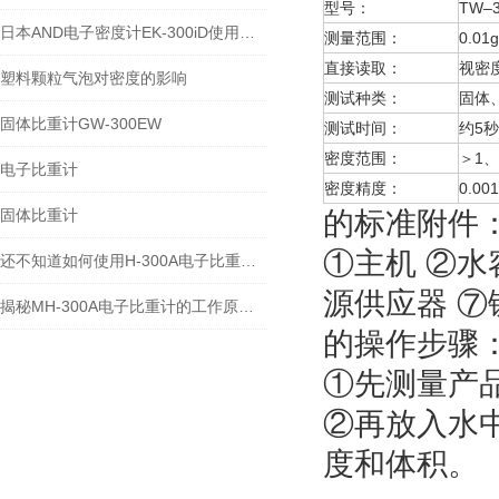
型号：
TW–3
日本AND电子密度计EK-300iD使用方法
测量范围：
0.01
直接读取：
视密
塑料颗粒气泡对密度的影响
测试种类：
固体
固体比重计GW-300EW
测试时间：
约5秒
密度范围：
＞1、
电子比重计
密度精度：
0.001
固体比重计
的标准附件
①主机 ②水
还不知道如何使用H-300A电子比重计？进来看
源供应器 ⑦
揭秘MH-300A电子比重计的工作原理与多领域应用
的操作步骤
①先测量产
②再放入水
度和体积。