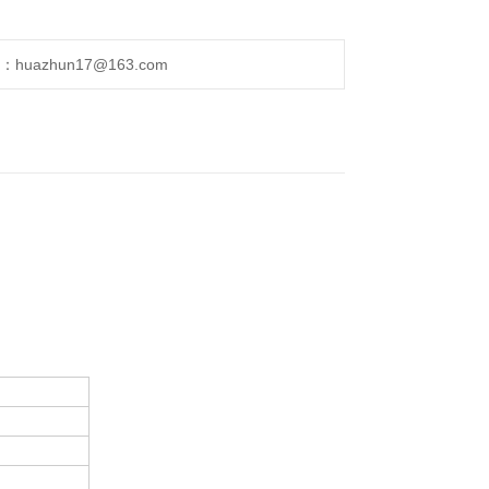
uazhun17@163.com
。