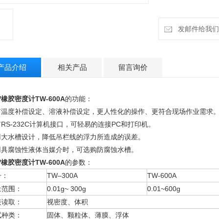
发邮件给我们：h
产品介绍
相关产品
留言询价
橡胶密度计TW-600A
的功能：
有温度补偿设定、溶液补偿设定，更人性化的操作、更符合现场作业需求
RS-232C计算机接口，可轻易的连接PC和打印机。
用大水槽设计，降低吊栏线的浮力所造成的误差。
用具腐蚀性液体当媒介时，可选购防腐蚀水槽。
橡胶密度计TW-600A
的参数：
号：
TW–300A
TW-600A
量范围：
0.01g~ 300g
0.01~600g
接读取：
视密度、体积
试种类：
固体、颗粒体、薄膜、浮体