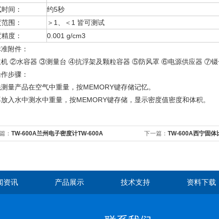
试时间：
约5秒
度范围：
＞1、＜1 皆可测试
度精度：
0.001 g/cm3
标准附件：
机 ②水容器 ③测量台 ④抗浮架及颗粒容器 ⑤防风罩 ⑥电源供应器 ⑦镊
操作步骤：
先测量产品在空气中重量，按MEMORY键存储记忆。
再放入水中测水中重量，按MEMORY键存储，显示密度值密度和体积。
篇：
TW-600A兰州电子密度计TW-600A
下一篇：
TW-600A西宁固体
闻资讯
产品展示
技术支持
资料下载