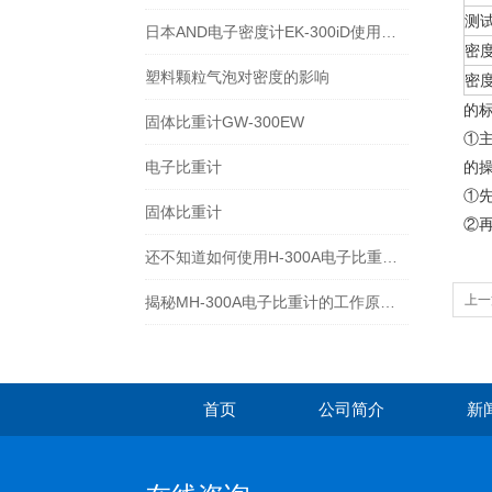
测
日本AND电子密度计EK-300iD使用方法
密
塑料颗粒气泡对密度的影响
密
的
固体比重计GW-300EW
①主
电子比重计
的
①
固体比重计
②
还不知道如何使用H-300A电子比重计？进来看
上一
揭秘MH-300A电子比重计的工作原理与多领域应用
首页
公司简介
新