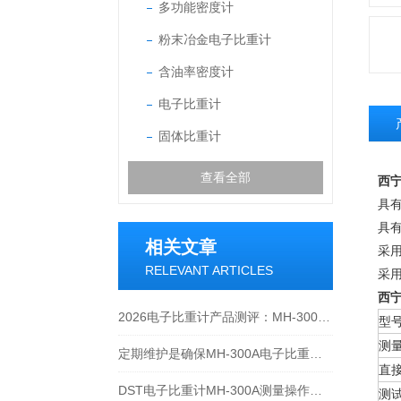
多功能密度计
粉末冶金电子比重计
含油率密度计
电子比重计
固体比重计
查看全部
西宁
具
具有
相关文章
采
RELEVANT ARTICLES
采
西宁
2026电子比重计产品测评：MH-300A凭什么成为经济型爆款？
型
测
定期维护是确保MH-300A电子比重计实验数据准确性的关键
直
DST电子比重计MH-300A测量操作步聚
测