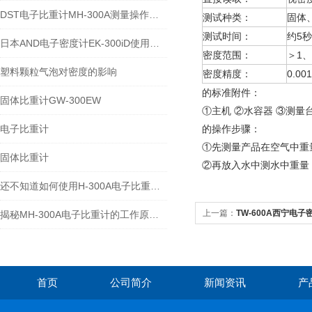
DST电子比重计MH-300A测量操作步聚
测试种类：
固体
测试时间：
约5秒
日本AND电子密度计EK-300iD使用方法
密度范围：
＞1、
塑料颗粒气泡对密度的影响
密度精度：
0.001
的标准附件：
固体比重计GW-300EW
①主机 ②水容器 ③测量
电子比重计
的操作步骤：
①先测量产品在空气中重
固体比重计
②再放入水中测水中重量
还不知道如何使用H-300A电子比重计？进来看
上一篇：
TW-600A西宁电子密
揭秘MH-300A电子比重计的工作原理与多领域应用
首页
公司简介
新闻资讯
产