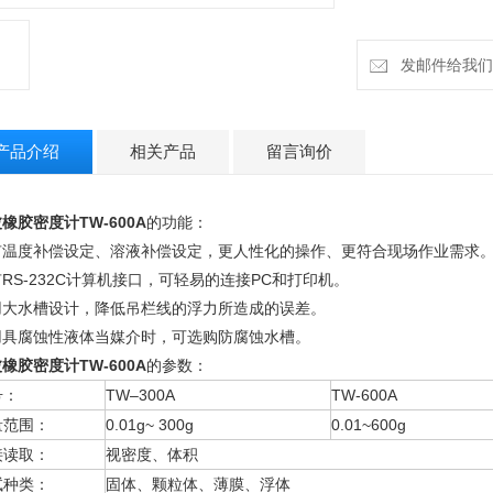
发邮件给我们：h
产品介绍
相关产品
留言询价
橡胶密度计TW-600A
的功能：
有温度补偿设定、溶液补偿设定，更人性化的操作、更符合现场作业需求
RS-232C计算机接口，可轻易的连接PC和打印机。
用大水槽设计，降低吊栏线的浮力所造成的误差。
用具腐蚀性液体当媒介时，可选购防腐蚀水槽。
橡胶密度计TW-600A
的参数：
号：
TW–300A
TW-600A
量范围：
0.01g~ 300g
0.01~600g
接读取：
视密度、体积
试种类：
固体、颗粒体、薄膜、浮体