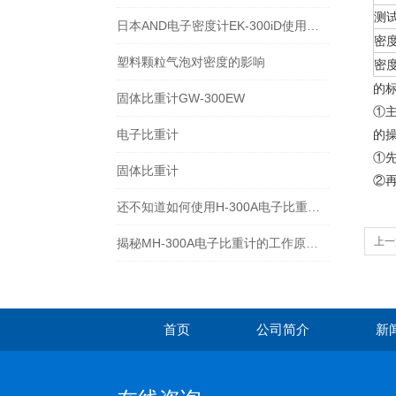
测
日本AND电子密度计EK-300iD使用方法
密
塑料颗粒气泡对密度的影响
密
的
固体比重计GW-300EW
①主
电子比重计
的
①
固体比重计
②
还不知道如何使用H-300A电子比重计？进来看
上一
揭秘MH-300A电子比重计的工作原理与多领域应用
首页
公司简介
新