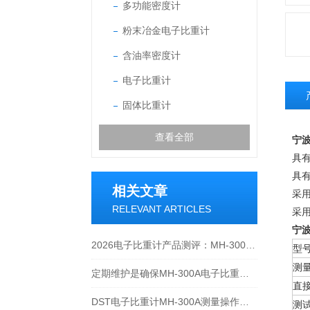
多功能密度计
粉末冶金电子比重计
含油率密度计
电子比重计
固体比重计
查看全部
宁波
具
具有
相关文章
采
RELEVANT ARTICLES
采
宁波
2026电子比重计产品测评：MH-300A凭什么成为经济型爆款？
型
测
定期维护是确保MH-300A电子比重计实验数据准确性的关键
直
DST电子比重计MH-300A测量操作步聚
测