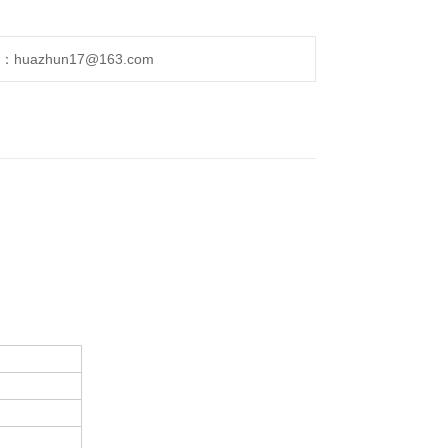
uazhun17@163.com
。