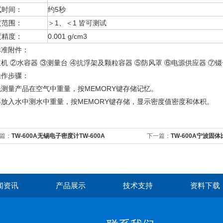
试时间：
约5秒
度范围：
＞1、＜1 皆可测试
度精度：
0.001 g/cm3
标准附件：
机 ②水容器 ③测量台 ④抗浮架及颗粒容器 ⑤防风罩 ⑥电源供应器 ⑦镊
操作步骤：
先测量产品在空气中重量，按MEMORY键存储记忆。
再放入水中测水中重量，按MEMORY键存储，显示密度值密度和体积。
篇：
TW-600A无锡电子密度计TW-600A
下一篇：
TW-600A宁波固体
闻资讯
产品展示
技术支持
资料下载