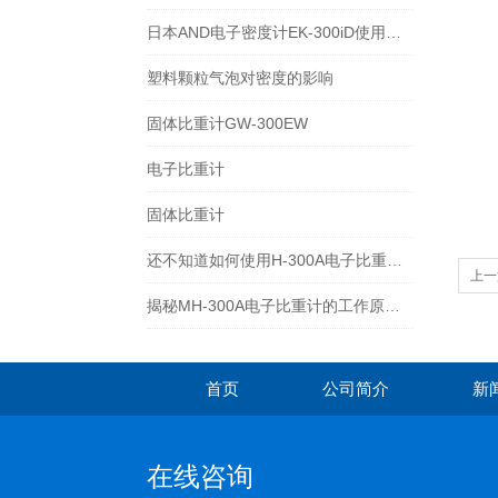
日本AND电子密度计EK-300iD使用方法
塑料颗粒气泡对密度的影响
固体比重计GW-300EW
电子比重计
固体比重计
还不知道如何使用H-300A电子比重计？进来看
上一
揭秘MH-300A电子比重计的工作原理与多领域应用
首页
公司简介
新
在线咨询