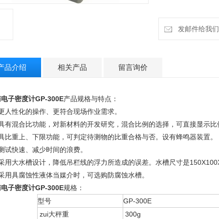
发邮件给我们：h
产品介绍
相关产品
留言询价
电子密度计GP-300E
产品规格与特点：
、更人性化的操作、更符合现场作业需求。
、具有混合比功能，对新材料的开发研究，混合比例的选择，可直接显示比
、具比重上、下限功能，可判定待测物的比重合格与否。设有蜂鸣器装置。
、测试快速、减少时间的浪费。
采用大水槽设计，降低吊栏线的浮力所造成的误差。水槽尺寸是150X100X90
、采用具腐蚀性液体当媒介时，可选购防腐蚀水槽。
电子密度计GP-300E
规格：
型号
GP-300E
zui大秤重
300g