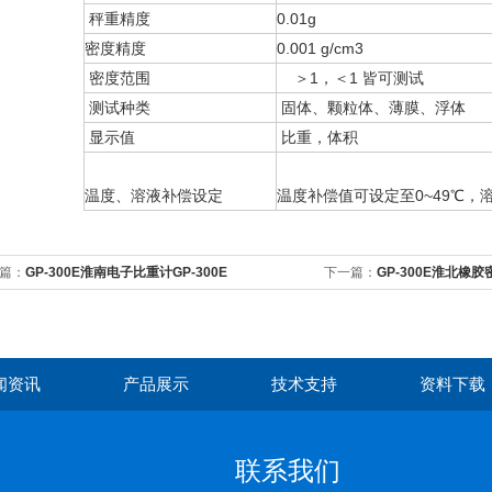
秤重精度
0.01g
密度精度
0.001 g/cm3
密度范围
＞1，＜1 皆可测试
测试种类
固体、颗粒体、薄膜、浮体
显示值
比重，体积
温度、溶液补偿设定
温度补偿值可设定至0~49℃，溶
篇：
GP-300E淮南电子比重计GP-300E
下一篇：
GP-300E淮北橡胶
闻资讯
产品展示
技术支持
资料下载
联系我们