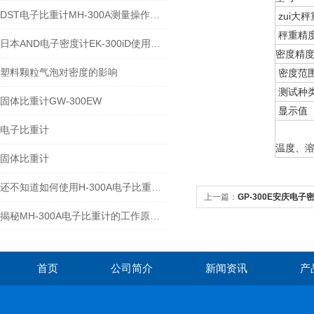
DST电子比重计MH-300A测量操作步聚
zui大秤
秤重精
日本AND电子密度计EK-300iD使用方法
密度精
塑料颗粒气泡对密度的影响
密度范
测试种
固体比重计GW-300EW
显示值
电子比重计
温度、
固体比重计
还不知道如何使用H-300A电子比重计？进来看
上一篇：
GP-300E安庆电子密
揭秘MH-300A电子比重计的工作原理与多领域应用
首页
公司简介
新闻资讯
产