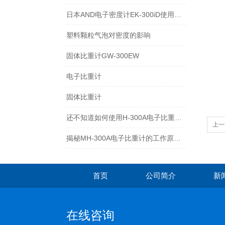
日本AND电子密度计EK-300iD使用方法
塑料颗粒气泡对密度的影响
固体比重计GW-300EW
电子比重计
固体比重计
还不知道如何使用H-300A电子比重计？进来看
上一
揭秘MH-300A电子比重计的工作原理与多领域应用
首页
公司简介
新
在线咨询