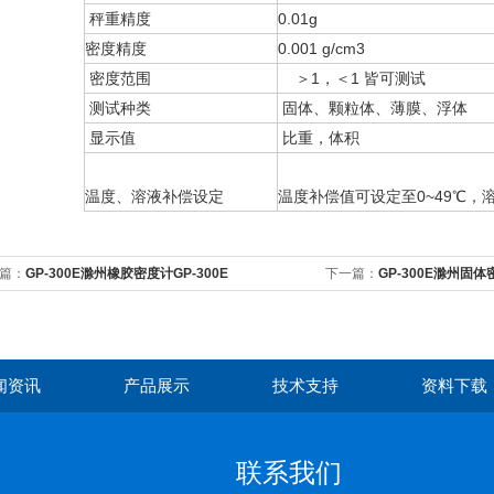
秤重精度
0.01g
密度精度
0.001 g/cm3
密度范围
＞1，＜1 皆可测试
测试种类
固体、颗粒体、薄膜、浮体
显示值
比重，体积
温度、溶液补偿设定
温度补偿值可设定至0~49℃，溶
篇：
GP-300E滁州橡胶密度计GP-300E
下一篇：
GP-300E滁州固体
闻资讯
产品展示
技术支持
资料下载
联系我们