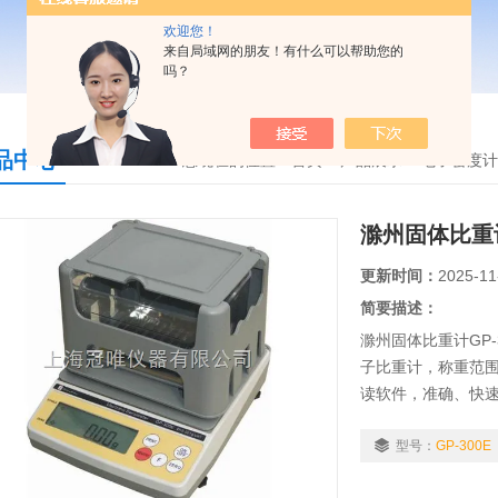
欢迎您！
来自局域网的朋友！有什么可以帮助您的
吗？
品中心
您现在的位置：
首页
>
产品展示
>
电子密度计
滁州固体比重计
更新时间：
2025-11
简要描述：
滁州固体比重计GP
子比重计，称重范围0.
读软件，准确、快
适用行业：粉末冶
合金、复合材料...等
型号：
GP-300E