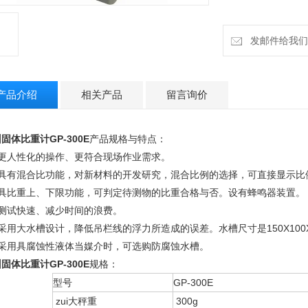
发邮件给我们：h
产品介绍
相关产品
留言询价
固体比重计GP-300E
产品规格与特点：
、更人性化的操作、更符合现场作业需求。
、具有混合比功能，对新材料的开发研究，混合比例的选择，可直接显示比
、具比重上、下限功能，可判定待测物的比重合格与否。设有蜂鸣器装置。
、测试快速、减少时间的浪费。
采用大水槽设计，降低吊栏线的浮力所造成的误差。水槽尺寸是150X100X90
、采用具腐蚀性液体当媒介时，可选购防腐蚀水槽。
固体比重计GP-300E
规格：
型号
GP-300E
zui大秤重
300g