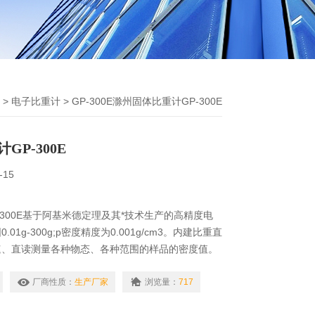
>
电子比重计
> GP-300E滁州固体比重计GP-300E
GP-300E
-15
-300E基于阿基米德定理及其*技术生产的高精度电
01g-300g;p密度精度为0.001g/cm3。内建比重直
速、直读测量各种物态、各种范围的样品的密度值。
金、橡胶、塑料、玻璃、电线电缆、鞋业贵金属、硬
厂商性质：
生产厂家
浏览量：
717