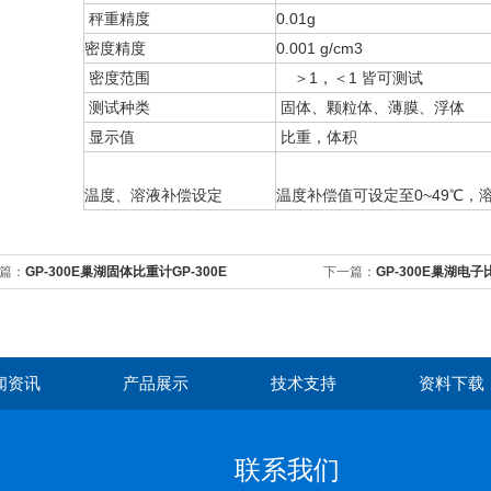
秤重精度
0.01g
密度精度
0.001 g/cm3
密度范围
＞1，＜1 皆可测试
测试种类
固体、颗粒体、薄膜、浮体
显示值
比重，体积
温度、溶液补偿设定
温度补偿值可设定至0~49℃，溶
篇：
GP-300E巢湖固体比重计GP-300E
下一篇：
GP-300E巢湖电子
闻资讯
产品展示
技术支持
资料下载
联系我们