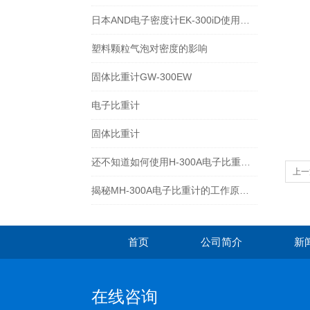
日本AND电子密度计EK-300iD使用方法
塑料颗粒气泡对密度的影响
固体比重计GW-300EW
电子比重计
固体比重计
还不知道如何使用H-300A电子比重计？进来看
上一
揭秘MH-300A电子比重计的工作原理与多领域应用
首页
公司简介
新
在线咨询