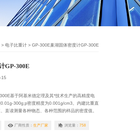
>
电子比重计
> GP-300E巢湖固体密度计GP-300E
GP-300E
-15
-300E基于阿基米德定理及其*技术生产的高精度电
01g-300g;p密度精度为0.001g/cm3。内建比重直
速、直读测量各种物态、各种范围的样品的密度值。
金、橡胶、塑料、玻璃、电线电缆、鞋业贵金属、硬
厂商性质：
生产厂家
浏览量：
758