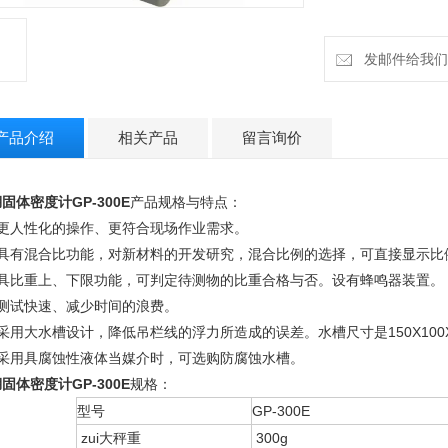
发邮件给我们：h
产品介绍
相关产品
留言询价
固体密度计GP-300E
产品规格与特点：
、更人性化的操作、更符合现场作业需求。
、具有混合比功能，对新材料的开发研究，混合比例的选择，可直接显示比
、具比重上、下限功能，可判定待测物的比重合格与否。设有蜂鸣器装置。
、测试快速、减少时间的浪费。
采用大水槽设计，降低吊栏线的浮力所造成的误差。水槽尺寸是150X100X90
、采用具腐蚀性液体当媒介时，可选购防腐蚀水槽。
固体密度计GP-300E
规格：
型号
GP-300E
zui大秤重
300g