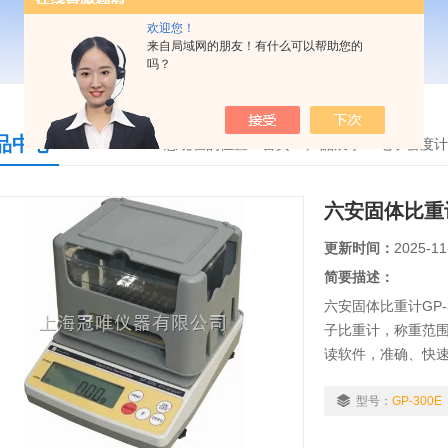
欢迎您！
来自局域网的朋友！有什么可以帮助您的
吗？
品中心
您现在的位置：
首页
>
产品展示
>
电子密度计
六安固体比重计
更新时间：
2025-11
简要描述：
六安固体比重计GP
子比重计，称重范围0.
读软件，准确、快
适用行业：粉末冶
合金、复合材料...等
型号：
GP-300E