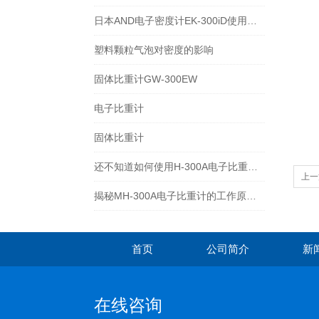
日本AND电子密度计EK-300iD使用方法
塑料颗粒气泡对密度的影响
固体比重计GW-300EW
电子比重计
固体比重计
还不知道如何使用H-300A电子比重计？进来看
上一
揭秘MH-300A电子比重计的工作原理与多领域应用
首页
公司简介
新
在线咨询