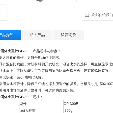
发邮件给我们：h
产品介绍
相关产品
留言询价
固体比重计GP-300E
产品规格与特点：
、更人性化的操作、更符合现场作业需求。
、具有混合比功能，对新材料的开发研究，混合比例的选择，可直接显示比
、具比重上、下限功能，可判定待测物的比重合格与否。设有蜂鸣器装置。
、测试快速、减少时间的浪费。
采用大水槽设计，降低吊栏线的浮力所造成的误差。水槽尺寸是150X100X90
、采用具腐蚀性液体当媒介时，可选购防腐蚀水槽。
固体比重计GP-300E
规格：
型号
GP-300E
zui大秤重
300g