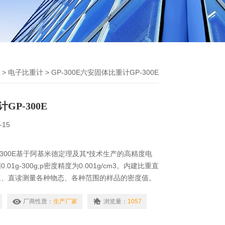
>
电子比重计
> GP-300E六安固体比重计GP-300E
GP-300E
-15
-300E基于阿基米德定理及其*技术生产的高精度电
01g-300g;p密度精度为0.001g/cm3。内建比重直
速、直读测量各种物态、各种范围的样品的密度值。
金、橡胶、塑料、玻璃、电线电缆、鞋业贵金属、硬
厂商性质：
生产厂家
浏览量：
1057