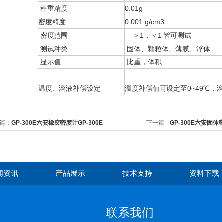
秤重精度
0.01g
密度精度
0.001 g/cm3
密度范围
＞1，＜1 皆可测试
测试种类
固体、颗粒体、薄膜、浮体
显示值
比重，体积
温度、溶液补偿设定
温度补偿值可设定至0~49℃，溶
篇：
GP-300E六安橡胶密度计GP-300E
下一篇：
GP-300E六安固体
闻资讯
产品展示
技术支持
资料下载
联系我们