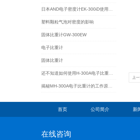
日本AND电子密度计EK-300iD使用方法
塑料颗粒气泡对密度的影响
固体比重计GW-300EW
电子比重计
固体比重计
还不知道如何使用H-300A电子比重计？进来看
上一
揭秘MH-300A电子比重计的工作原理与多领域应用
首页
公司简介
新
在线咨询