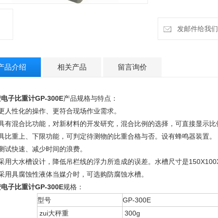
发邮件给我们：h
产品介绍
相关产品
留言询价
电子比重计GP-300E
产品规格与特点：
、更人性化的操作、更符合现场作业需求。
、具有混合比功能，对新材料的开发研究，混合比例的选择，可直接显示比
、具比重上、下限功能，可判定待测物的比重合格与否。设有蜂鸣器装置。
、测试快速、减少时间的浪费。
采用大水槽设计，降低吊栏线的浮力所造成的误差。水槽尺寸是150X100X90
、采用具腐蚀性液体当媒介时，可选购防腐蚀水槽。
电子比重计GP-300E
规格：
型号
GP-300E
zui大秤重
300g