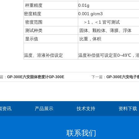
秤重精度
0.01g
密度精度
0.001 g/cm3
密度范围
＞1，＜1 皆可测试
测试种类
固体、颗粒体、薄膜、浮体
显示值
比重，体积
温度、溶液补偿设定
温度补偿值可设定至0~49℃，溶
篇：
GP-300E六安固体密度计GP-300E
下一篇：
GP-300E六安电子
闻资讯
产品展示
技术支持
资料下载
联系我们