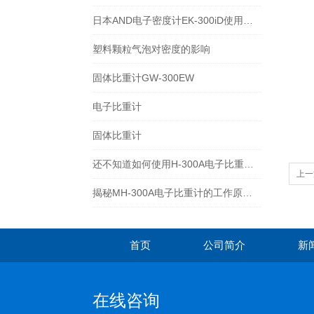
日本AND电子密度计EK-300iD使用方法
塑料颗粒气泡对密度的影响
固体比重计GW-300EW
电子比重计
固体比重计
还不知道如何使用H-300A电子比重计？进来看
上一
揭秘MH-300A电子比重计的工作原理与多领域应用
首页
公司简介
新
在线咨询