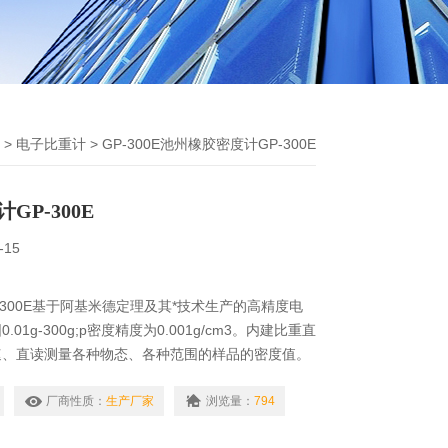
>
电子比重计
> GP-300E池州橡胶密度计GP-300E
GP-300E
-15
-300E基于阿基米德定理及其*技术生产的高精度电
01g-300g;p密度精度为0.001g/cm3。内建比重直
速、直读测量各种物态、各种范围的样品的密度值。
金、橡胶、塑料、玻璃、电线电缆、鞋业贵金属、硬
厂商性质：
生产厂家
浏览量：
794