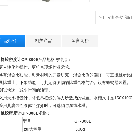
发邮件给我们：h
产品介绍
相关产品
留言询价
橡胶密度计GP-300E
产品规格与特点：
、更人性化的操作、更符合现场作业需求。
、具有混合比功能，对新材料的开发研究，混合比例的选择，可直接显示比
、具比重上、下限功能，可判定待测物的比重合格与否。设有蜂鸣器装置。
、测试快速、减少时间的浪费。
采用大水槽设计，降低吊栏线的浮力所造成的误差。水槽尺寸是150X100X90
、采用具腐蚀性液体当媒介时，可选购防腐蚀水槽。
橡胶密度计GP-300E
规格：
型号
GP-300E
zui大秤重
300g