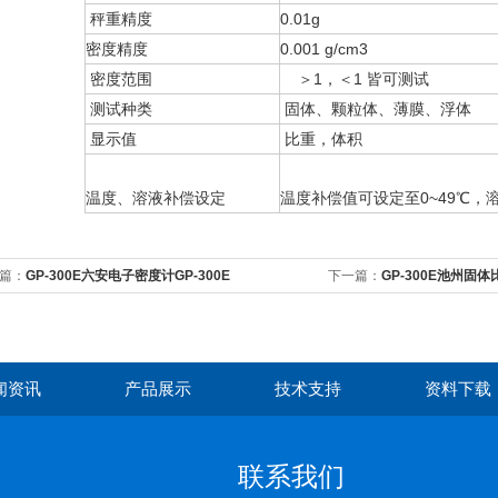
秤重精度
0.01g
密度精度
0.001 g/cm3
密度范围
＞1，＜1 皆可测试
测试种类
固体、颗粒体、薄膜、浮体
显示值
比重，体积
温度、溶液补偿设定
温度补偿值可设定至0~49℃，溶
篇：
GP-300E六安电子密度计GP-300E
下一篇：
GP-300E池州固体
闻资讯
产品展示
技术支持
资料下载
联系我们