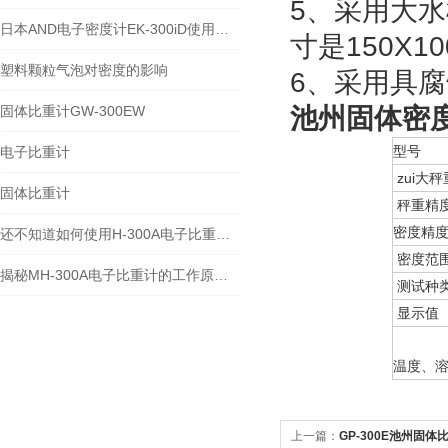
5、采用大
日本AND电子密度计EK-300iD使用方法
寸是150X1
塑料颗粒气泡对密度的影响
6、采用具
固体比重计GW-300EW
池州固体密度计
型号
电子比重计
zui大秤
固体比重计
秤重精
密度精
还不知道如何使用H-300A电子比重计？进来看
密度范
揭秘MH-300A电子比重计的工作原理与多领域应用
测试种
显示值
温度、
上一篇：
GP-300E池州固体比