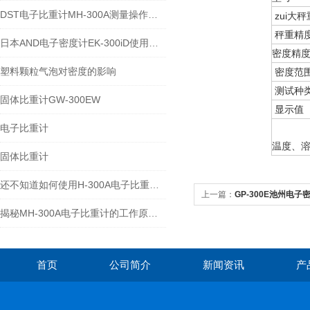
DST电子比重计MH-300A测量操作步聚
zui大秤
秤重精
日本AND电子密度计EK-300iD使用方法
密度精
塑料颗粒气泡对密度的影响
密度范
测试种
固体比重计GW-300EW
显示值
电子比重计
温度、
固体比重计
还不知道如何使用H-300A电子比重计？进来看
上一篇：
GP-300E池州电子密
揭秘MH-300A电子比重计的工作原理与多领域应用
首页
公司简介
新闻资讯
产