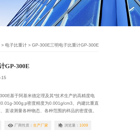
>
电子比重计
> GP-300E三明电子比重计GP-300E
GP-300E
-15
-300E基于阿基米德定理及其*技术生产的高精度电
01g-300g;p密度精度为0.001g/cm3。内建比重直
速、直读测量各种物态、各种范围的样品的密度值。
金、橡胶、塑料、玻璃、电线电缆、鞋业贵金属、硬
厂商性质：
生产厂家
浏览量：
1009