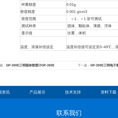
秤重精度
0.01g
密度精度
0.001 g/cm3
密度范围
＞1，＜1 皆可测试
测试种类
固体、颗粒体、薄膜、浮体
显示值
比重，体积
温度、溶液补偿设定
温度补偿值可设定至0~49℃，溶
篇：
GP-300E三明固体密度计GP-300E
下一篇：
GP-300E三明电子
闻资讯
产品展示
技术支持
资料下载
联系我们