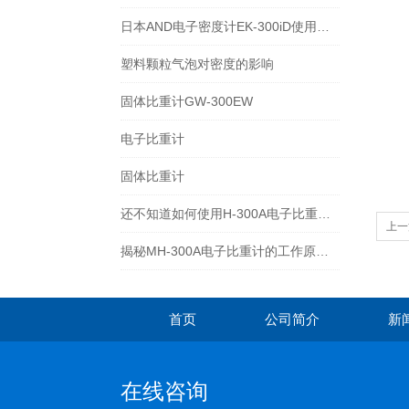
日本AND电子密度计EK-300iD使用方法
塑料颗粒气泡对密度的影响
固体比重计GW-300EW
电子比重计
固体比重计
还不知道如何使用H-300A电子比重计？进来看
上一
揭秘MH-300A电子比重计的工作原理与多领域应用
首页
公司简介
新
在线咨询