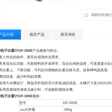
发邮件给我们：h
产品介绍
相关产品
留言询价
电子比重计GP-300E
产品规格与特点：
、更人性化的操作、更符合现场作业需求。
、具有混合比功能，对新材料的开发研究，混合比例的选择，可直接显示比
、具比重上、下限功能，可判定待测物的比重合格与否。设有蜂鸣器装置。
、测试快速、减少时间的浪费。
采用大水槽设计，降低吊栏线的浮力所造成的误差。水槽尺寸是150X100X90
、采用具腐蚀性液体当媒介时，可选购防腐蚀水槽。
电子比重计GP-300E
规格：
型号
GP-300E
zui大秤重
300g