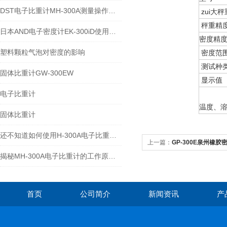
DST电子比重计MH-300A测量操作步聚
zui大秤
秤重精
日本AND电子密度计EK-300iD使用方法
密度精
塑料颗粒气泡对密度的影响
密度范
测试种
固体比重计GW-300EW
显示值
电子比重计
温度、
固体比重计
还不知道如何使用H-300A电子比重计？进来看
上一篇：
GP-300E泉州橡胶密
揭秘MH-300A电子比重计的工作原理与多领域应用
首页
公司简介
新闻资讯
产