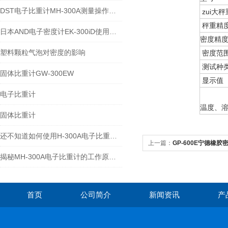
DST电子比重计MH-300A测量操作步聚
zui大秤
秤重精
日本AND电子密度计EK-300iD使用方法
密度精
塑料颗粒气泡对密度的影响
密度范
测试种
固体比重计GW-300EW
显示值
电子比重计
温度、
固体比重计
还不知道如何使用H-300A电子比重计？进来看
上一篇：
GP-600E宁德橡胶密
揭秘MH-300A电子比重计的工作原理与多领域应用
首页
公司简介
新闻资讯
产