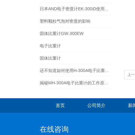
日本AND电子密度计EK-300iD使用方法
塑料颗粒气泡对密度的影响
固体比重计GW-300EW
电子比重计
固体比重计
还不知道如何使用H-300A电子比重计？进来看
上一
揭秘MH-300A电子比重计的工作原理与多领域应用
首页
公司简介
新
在线咨询