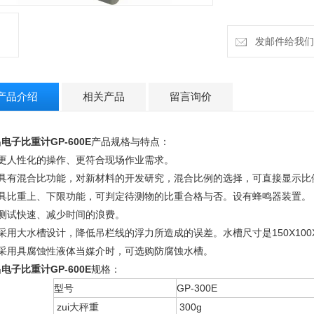
发邮件给我们：h
产品介绍
相关产品
留言询价
电子比重计GP-600E
产品规格与特点：
、更人性化的操作、更符合现场作业需求。
、具有混合比功能，对新材料的开发研究，混合比例的选择，可直接显示比
、具比重上、下限功能，可判定待测物的比重合格与否。设有蜂鸣器装置。
、测试快速、减少时间的浪费。
采用大水槽设计，降低吊栏线的浮力所造成的误差。水槽尺寸是150X100X90
、采用具腐蚀性液体当媒介时，可选购防腐蚀水槽。
电子比重计GP-600E
规格：
型号
GP-300E
zui大秤重
300g