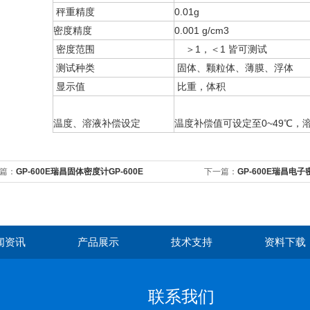
秤重精度
0.01g
密度精度
0.001 g/cm3
密度范围
＞1，＜1 皆可测试
测试种类
固体、颗粒体、薄膜、浮体
显示值
比重，体积
温度、溶液补偿设定
温度补偿值可设定至0~49℃，溶
篇：
GP-600E瑞昌固体密度计GP-600E
下一篇：
GP-600E瑞昌电子
闻资讯
产品展示
技术支持
资料下载
联系我们