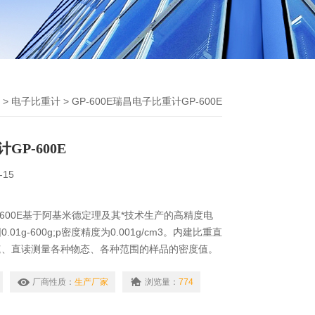
>
电子比重计
> GP-600E瑞昌电子比重计GP-600E
GP-600E
-15
-600E基于阿基米德定理及其*技术生产的高精度电
01g-600g;p密度精度为0.001g/cm3。内建比重直
速、直读测量各种物态、各种范围的样品的密度值。
金、橡胶、塑料、玻璃、电线电缆、鞋业贵金属、硬
厂商性质：
生产厂家
浏览量：
774