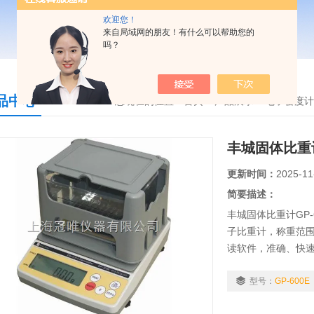
欢迎您！
来自局域网的朋友！有什么可以帮助您的
吗？
品中心
您现在的位置：
首页
>
产品展示
>
电子密度计
丰城固体比重计
更新时间：
2025-11
简要描述：
丰城固体比重计GP
子比重计，称重范围0.
读软件，准确、快
适用行业：粉末冶
合金、复合材料...等
型号：
GP-600E