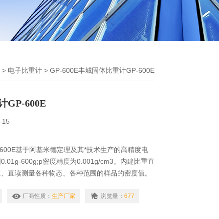
>
电子比重计
> GP-600E丰城固体比重计GP-600E
GP-600E
-15
-600E基于阿基米德定理及其*技术生产的高精度电
01g-600g;p密度精度为0.001g/cm3。内建比重直
速、直读测量各种物态、各种范围的样品的密度值。
金、橡胶、塑料、玻璃、电线电缆、鞋业贵金属、硬
厂商性质：
生产厂家
浏览量：
677