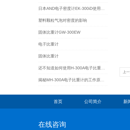
日本AND电子密度计EK-300iD使用方法
塑料颗粒气泡对密度的影响
固体比重计GW-300EW
电子比重计
固体比重计
还不知道如何使用H-300A电子比重计？进来看
上一
揭秘MH-300A电子比重计的工作原理与多领域应用
首页
公司简介
新
在线咨询