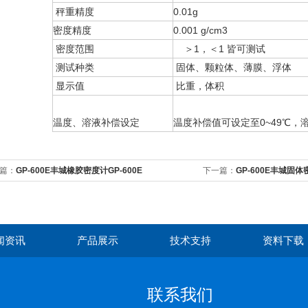
秤重精度
0.01g
密度精度
0.001 g/cm3
密度范围
＞1，＜1 皆可测试
测试种类
固体、颗粒体、薄膜、浮体
显示值
比重，体积
温度、溶液补偿设定
温度补偿值可设定至0~49℃，溶
篇：
GP-600E丰城橡胶密度计GP-600E
下一篇：
GP-600E丰城固体
闻资讯
产品展示
技术支持
资料下载
联系我们