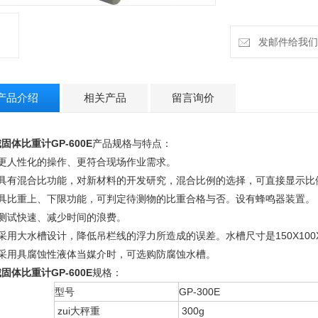
发邮件给我们：h
产品介绍
相关产品
留言询价
固体比重计GP-600E
产品规格与特点：
、更人性化的操作、更符合现场作业需求。
、具有混合比功能，对新材料的开发研究，混合比例的选择，可直接显示比
、具比重上、下限功能，可判定待测物的比重合格与否。设有蜂鸣器装置。
、测试快速、减少时间的浪费。
采用大水槽设计，降低吊栏线的浮力所造成的误差。水槽尺寸是150X100X90
、采用具腐蚀性液体当媒介时，可选购防腐蚀水槽。
固体比重计GP-600E
规格：
型号
GP-300E
zui大秤重
300g