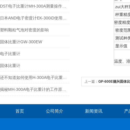
DST电子比重计MH-300A测量操作步聚
zui大秤
秤重精
日本AND电子密度计EK-300iD使用方法
密度精
塑料颗粒气泡对密度的影响
密度范
测试种
固体比重计GW-300EW
显示值
电子比重计
温度、
固体比重计
还不知道如何使用H-300A电子比重计？进来看
上一篇：
GP-600E德兴固体比
揭秘MH-300A电子比重计的工作原理与多领域应用
首页
公司简介
新闻资讯
产