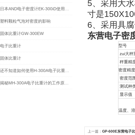
5、采用大
日本AND电子密度计EK-300iD使用方法
寸是150X1
塑料颗粒气泡对密度的影响
6、采用具
固体比重计GW-300EW
东营电子密度计
型号
电子比重计
zui大秤
固体比重计
秤重精
密度精
还不知道如何使用H-300A电子比重计？进来看
密度范
揭秘MH-300A电子比重计的工作原理与多领域应用
测试种
显示值
温度、
上一篇：
GP-600E东营电子比