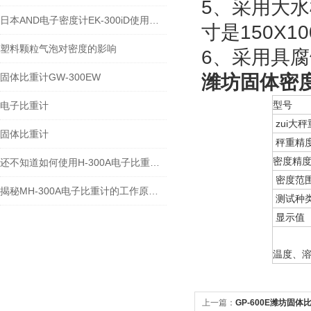
5、采用大
日本AND电子密度计EK-300iD使用方法
寸是150X1
塑料颗粒气泡对密度的影响
6、采用具
固体比重计GW-300EW
潍坊固体密度计
型号
电子比重计
zui大秤
固体比重计
秤重精
密度精
还不知道如何使用H-300A电子比重计？进来看
密度范
揭秘MH-300A电子比重计的工作原理与多领域应用
测试种
显示值
温度、
上一篇：
GP-600E潍坊固体比