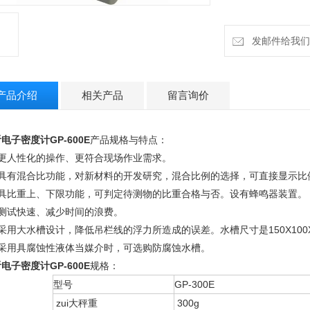
发邮件给我们：h
产品介绍
相关产品
留言询价
电子密度计GP-600E
产品规格与特点：
、更人性化的操作、更符合现场作业需求。
、具有混合比功能，对新材料的开发研究，混合比例的选择，可直接显示比
、具比重上、下限功能，可判定待测物的比重合格与否。设有蜂鸣器装置。
、测试快速、减少时间的浪费。
采用大水槽设计，降低吊栏线的浮力所造成的误差。水槽尺寸是150X100X90
、采用具腐蚀性液体当媒介时，可选购防腐蚀水槽。
电子密度计GP-600E
规格：
型号
GP-300E
zui大秤重
300g