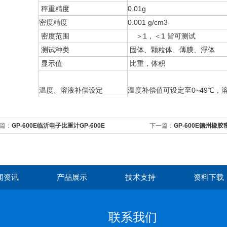
秤重精度
0.01g
密度精度
0.001 g/cm3
密度范围
＞1，＜1 皆可测试
测试种类
固体、颗粒体、薄膜、浮体
显示值
比重，体积
温度、溶液补偿设定
温度补偿值可设定至0~49℃，溶
篇：
GP-600E临沂电子比重计GP-600E
下一篇：
GP-600E德州橡胶
闻资讯
产品展示
技术支持
资料下载
联系我们