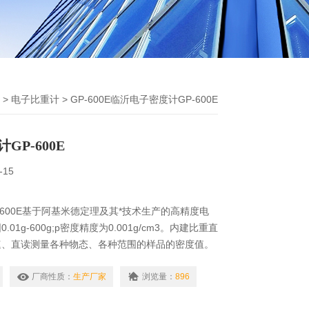
>
电子比重计
> GP-600E临沂电子密度计GP-600E
GP-600E
-15
-600E基于阿基米德定理及其*技术生产的高精度电
01g-600g;p密度精度为0.001g/cm3。内建比重直
速、直读测量各种物态、各种范围的样品的密度值。
金、橡胶、塑料、玻璃、电线电缆、鞋业贵金属、硬
厂商性质：
生产厂家
浏览量：
896