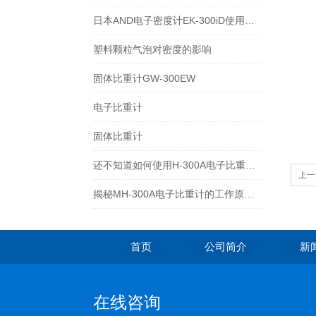
日本AND电子密度计EK-300iD使用方法
塑料颗粒气泡对密度的影响
固体比重计GW-300EW
电子比重计
固体比重计
还不知道如何使用H-300A电子比重计？进来看
上一
揭秘MH-300A电子比重计的工作原理与多领域应用
首页
公司简介
新
在线咨询