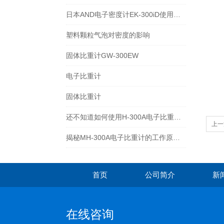
日本AND电子密度计EK-300iD使用方法
塑料颗粒气泡对密度的影响
固体比重计GW-300EW
电子比重计
固体比重计
还不知道如何使用H-300A电子比重计？进来看
上一
揭秘MH-300A电子比重计的工作原理与多领域应用
首页
公司简介
新
在线咨询