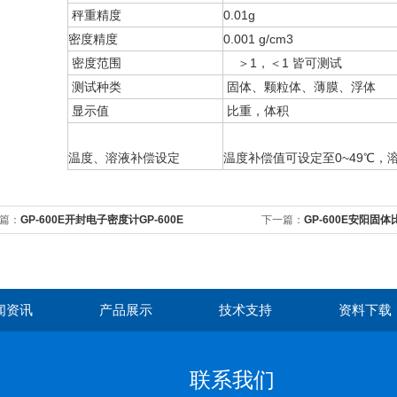
秤重精度
0.01g
密度精度
0.001 g/cm3
密度范围
＞1，＜1 皆可测试
测试种类
固体、颗粒体、薄膜、浮体
显示值
比重，体积
温度、溶液补偿设定
温度补偿值可设定至0~49℃，溶
篇：
GP-600E开封电子密度计GP-600E
下一篇：
GP-600E安阳固体
闻资讯
产品展示
技术支持
资料下载
联系我们