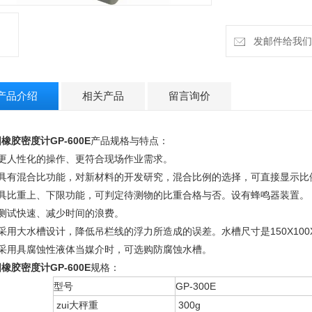
发邮件给我们：h
产品介绍
相关产品
留言询价
橡胶密度计GP-600E
产品规格与特点：
、更人性化的操作、更符合现场作业需求。
、具有混合比功能，对新材料的开发研究，混合比例的选择，可直接显示比
、具比重上、下限功能，可判定待测物的比重合格与否。设有蜂鸣器装置。
、测试快速、减少时间的浪费。
采用大水槽设计，降低吊栏线的浮力所造成的误差。水槽尺寸是150X100X90
、采用具腐蚀性液体当媒介时，可选购防腐蚀水槽。
橡胶密度计GP-600E
规格：
型号
GP-300E
zui大秤重
300g