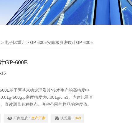
>
电子比重计
> GP-600E安阳橡胶密度计GP-600E
GP-600E
-15
-600E基于阿基米德定理及其*技术生产的高精度电
01g-600g;p密度精度为0.001g/cm3。内建比重直
速、直读测量各种物态、各种范围的样品的密度值。
金、橡胶、塑料、玻璃、电线电缆、鞋业贵金属、硬
厂商性质：
生产厂家
浏览量：
949